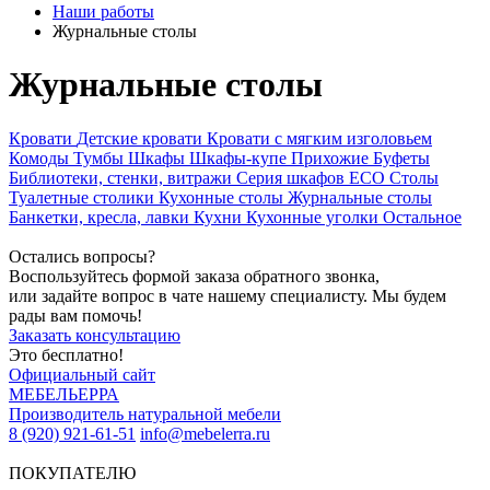
Наши работы
Журнальные столы
Журнальные столы
Кровати
Детские кровати
Кровати с мягким изголовьем
Комоды
Тумбы
Шкафы
Шкафы-купе
Прихожие
Буфеты
Библиотеки, стенки, витражи
Серия шкафов ECO
Столы
Туалетные столики
Кухонные столы
Журнальные столы
Банкетки, кресла, лавки
Кухни
Кухонные уголки
Остальное
Остались вопросы?
Воспользуйтесь формой заказа обратного звонка,
или задайте вопрос в чате нашему специалисту. Мы будем
рады вам помочь!
Заказать консультацию
Это бесплатно!
Официальный сайт
МЕБЕЛЬЕРРА
Производитель натуральной мебели
8 (920) 921-61-51
info@mebelerra.ru
ПОКУПАТЕЛЮ