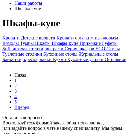
Наши работы
Шкафы-купе
Шкафы-купе
Кровати
Детские кровати
Кровати с мягким изголовьем
Комоды
Тумбы
Шкафы
Шкафы-купе
Прихожие
Буфеты
Библиотеки, стенки, витражи
Серия шкафов ECO
Столы
Туалетные столики
Кухонные столы
Журнальные столы
Банкетки, кресла, лавки
Кухни
Кухонные уголки
Остальное
Назад
1
2
3
4
5
Вперед
Остались вопросы?
Воспользуйтесь формой заказа обратного звонка,
или задайте вопрос в чате нашему специалисту. Мы будем
рады вам помочь!