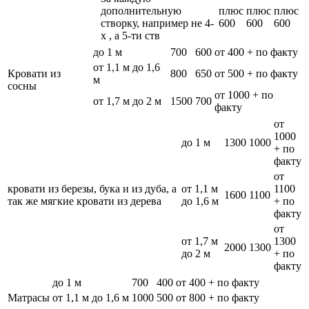
дополнительную
плюс
плюс
плюс
створку, например не 4-
600
600
600
х , а 5-ти ств
до 1 м
700
600
от 400 + по факту
от 1,1 м до 1,6
Кровати из
800
650
от 500 + по факту
м
сосны
от 1000 + по
от 1,7 м до 2 м
1500
700
факту
от
1000
до 1 м
1300
1000
+ по
факту
от
кровати из березы, бука и из дуба, а
от 1,1 м
1100
1600
1100
так же мягкие кровати из дерева
до 1,6 м
+ по
факту
от
от 1,7 м
1300
2000
1300
до 2 м
+ по
факту
до 1 м
700
400
от 400 + по факту
Матрасы
от 1,1 м до 1,6 м
1000
500
от 800 + по факту