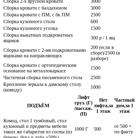
Сборка 2-х ярусной кровати
3000
Сборка кровати с балдахином
3000
Сборка кровати с ПМ, с бк ПМ
2500
Сборка кухонного стола
600
Сборка кухонного уголка
1500
Сборка выкатных подкроватных
300 р / 1 ящ
ящиков
200 (если в
Сборка кровати с 2-мя подкроватными
сборе)/2500 (в
ящиками на направляющих
разборе)
Сборка кровати с ортопедическим
1500
основание на металлокаркасе
Частичная сборка письменного стола
2500
Крепление зеркала к дамскому столу
1000
(комоду)
Лифт
Нет
Частный
груз. (Г)
ПОДЪЁМ
лифта,за
дом,за 1
/пассаж.
1 этаж
этаж
(П)
Комод, стол 1 тумбовый, стол
кухонный и предметы мебели
от 500 +
1000 Г
500
таких же габаритов из сосны (из
по факту
березы, бука и дуба +50%)