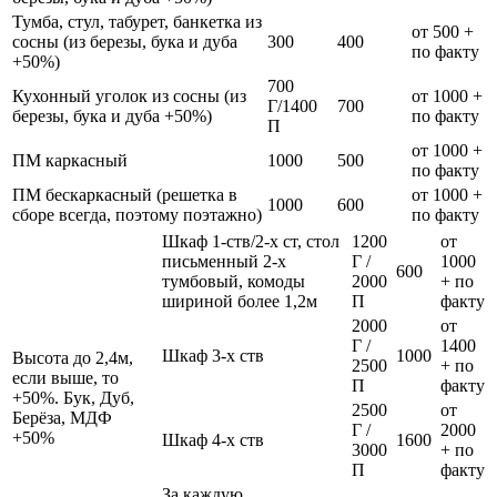
Тумба, стул, табурет, банкетка из
от 500 +
сосны (из березы, бука и дуба
300
400
по факту
+50%)
700
Кухонный уголок из сосны (из
от 1000 +
Г/1400
700
березы, бука и дуба +50%)
по факту
П
от 1000 +
ПМ каркасный
1000
500
по факту
ПМ бескаркасный (решетка в
от 1000 +
1000
600
сборе всегда, поэтому поэтажно)
по факту
Шкаф 1-ств/2-х ст, стол
1200
от
письменный 2-х
Г /
1000
600
тумбовый, комоды
2000
+ по
шириной более 1,2м
П
факту
2000
от
Г /
1400
Шкаф 3-х ств
1000
Высота до 2,4м,
2500
+ по
если выше, то
П
факту
+50%. Бук, Дуб,
2500
от
Берёза, МДФ
Г /
2000
+50%
Шкаф 4-х ств
1600
3000
+ по
П
факту
За каждую