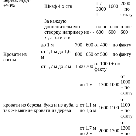
Берёза, МДФ
Г /
2000
+50%
Шкаф 4-х ств
1600
3000
+ по
П
факту
За каждую
дополнительную
плюс
плюс
плюс
створку, например не 4-
600
600
600
х , а 5-ти ств
до 1 м
700
600
от 400 + по факту
от 1,1 м до 1,6
Кровати из
800
650
от 500 + по факту
м
сосны
от 1000 + по
от 1,7 м до 2 м
1500
700
факту
от
1000
до 1 м
1300
1000
+ по
факту
от
кровати из березы, бука и из дуба, а
от 1,1 м
1100
1600
1100
так же мягкие кровати из дерева
до 1,6 м
+ по
факту
от
от 1,7 м
1300
2000
1300
до 2 м
+ по