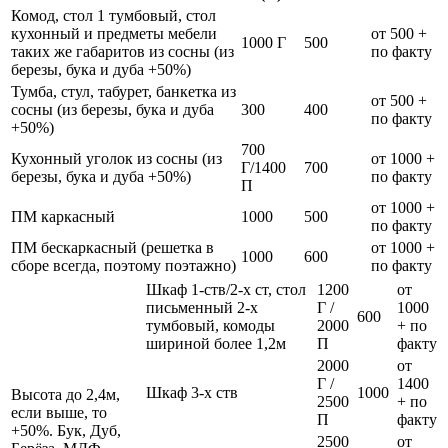
Комод, стол 1 тумбовый, стол
кухонный и предметы мебели
от 500 +
1000 Г
500
таких же габаритов из сосны (из
по факту
березы, бука и дуба +50%)
Тумба, стул, табурет, банкетка из
от 500 +
сосны (из березы, бука и дуба
300
400
по факту
+50%)
700
Кухонный уголок из сосны (из
от 1000 +
Г/1400
700
березы, бука и дуба +50%)
по факту
П
от 1000 +
ПМ каркасный
1000
500
по факту
ПМ бескаркасный (решетка в
от 1000 +
1000
600
сборе всегда, поэтому поэтажно)
по факту
Шкаф 1-ств/2-х ст, стол
1200
от
письменный 2-х
Г /
1000
600
тумбовый, комоды
2000
+ по
шириной более 1,2м
П
факту
2000
от
Г /
1400
Шкаф 3-х ств
1000
Высота до 2,4м,
2500
+ по
если выше, то
П
факту
+50%. Бук, Дуб,
2500
от