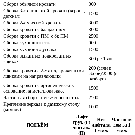
Сборка обычной кровати
800
Сборка 3-х спинчатой кровати (верона,
1500
детская)
Сборка 2-х ярусной кровати
3000
Сборка кровати с балдахином
3000
Сборка кровати с ПМ, с бк ПМ
2500
Сборка кухонного стола
600
Сборка кухонного уголка
1500
Сборка выкатных подкроватных
300 р / 1 ящ
ящиков
200 (если в
Сборка кровати с 2-мя подкроватными
сборе)/2500 (в
ящиками на направляющих
разборе)
Сборка кровати с ортопедическим
1500
основание на металлокаркасе
Частичная сборка письменного стола
2500
Крепление зеркала к дамскому столу
1000
(комоду)
Лифт
Нет
Частный
груз. (Г)
ПОДЪЁМ
лифта,за
дом,за 1
/пассаж.
1 этаж
этаж
(П)