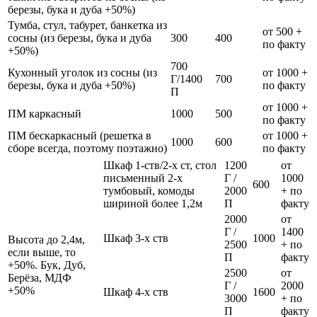
березы, бука и дуба +50%)
Тумба, стул, табурет, банкетка из
от 500 +
сосны (из березы, бука и дуба
300
400
по факту
+50%)
700
Кухонный уголок из сосны (из
от 1000 +
Г/1400
700
березы, бука и дуба +50%)
по факту
П
от 1000 +
ПМ каркасный
1000
500
по факту
ПМ бескаркасный (решетка в
от 1000 +
1000
600
сборе всегда, поэтому поэтажно)
по факту
Шкаф 1-ств/2-х ст, стол
1200
от
письменный 2-х
Г /
1000
600
тумбовый, комоды
2000
+ по
шириной более 1,2м
П
факту
2000
от
Г /
1400
Шкаф 3-х ств
1000
Высота до 2,4м,
2500
+ по
если выше, то
П
факту
+50%. Бук, Дуб,
2500
от
Берёза, МДФ
Г /
2000
+50%
Шкаф 4-х ств
1600
3000
+ по
П
факту