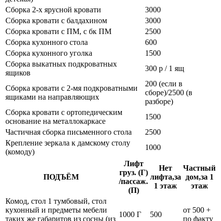
Сборка 2-х ярусной кровати
3000
Сборка кровати с балдахином
3000
Сборка кровати с ПМ, с бк ПМ
2500
Сборка кухонного стола
600
Сборка кухонного уголка
1500
Сборка выкатных подкроватных
300 р / 1 ящ
ящиков
200 (если в
Сборка кровати с 2-мя подкроватными
сборе)/2500 (в
ящиками на направляющих
разборе)
Сборка кровати с ортопедическим
1500
основание на металлокаркасе
Частичная сборка письменного стола
2500
Крепление зеркала к дамскому столу
1000
(комоду)
Лифт
Нет
Частный
груз. (Г)
ПОДЪЁМ
лифта,за
дом,за 1
/пассаж.
1 этаж
этаж
(П)
Комод, стол 1 тумбовый, стол
кухонный и предметы мебели
от 500 +
1000 Г
500
таких же габаритов из сосны (из
по факту