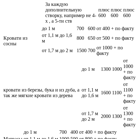
За каждую
дополнительную
плюс
плюс
плюс
створку, например не 4-
600
600
600
х , а 5-ти ств
до 1 м
700
600
от 400 + по факту
от 1,1 м до 1,6
Кровати из
800
650
от 500 + по факту
м
сосны
от 1000 + по
от 1,7 м до 2 м
1500
700
факту
от
1000
до 1 м
1300
1000
+ по
факту
от
кровати из березы, бука и из дуба, а
от 1,1 м
1100
1600
1100
так же мягкие кровати из дерева
до 1,6 м
+ по
факту
от
от 1,7 м
1300
2000
1300
до 2 м
+ по
факту
до 1 м
700
400
от 400 + по факту
Матрасы
от 1,1 м до 1,6 м
1000
500
от 800 + по факту