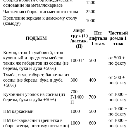
1500
основание на металлокаркасе
Частичная сборка письменного стола
2500
Крепление зеркала к дамскому столу
1000
(комоду)
Лифт
Нет
Частный
груз. (Г)
ПОДЪЁМ
лифта,за
дом,за 1
/пассаж.
1 этаж
этаж
(П)
Комод, стол 1 тумбовый, стол
кухонный и предметы мебели
от 500 +
1000 Г
500
таких же габаритов из сосны (из
по факту
березы, бука и дуба +50%)
Тумба, стул, табурет, банкетка из
от 500 +
сосны (из березы, бука и дуба
300
400
по факту
+50%)
700
Кухонный уголок из сосны (из
от 1000 +
Г/1400
700
березы, бука и дуба +50%)
по факту
П
от 1000 +
ПМ каркасный
1000
500
по факту
ПМ бескаркасный (решетка в
от 1000 +
1000
600
сборе всегда, поэтому поэтажно)
по факту