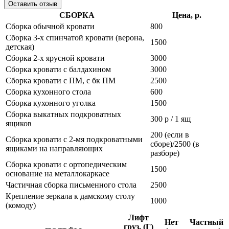
Оставить отзыв
СБОРКА
Цена, р.
Сборка обычной кровати
800
Сборка 3-х спинчатой кровати (верона,
1500
детская)
Сборка 2-х ярусной кровати
3000
Сборка кровати с балдахином
3000
Сборка кровати с ПМ, с бк ПМ
2500
Сборка кухонного стола
600
Сборка кухонного уголка
1500
Сборка выкатных подкроватных
300 р / 1 ящ
ящиков
200 (если в
Сборка кровати с 2-мя подкроватными
сборе)/2500 (в
ящиками на направляющих
разборе)
Сборка кровати с ортопедическим
1500
основание на металлокаркасе
Частичная сборка письменного стола
2500
Крепление зеркала к дамскому столу
1000
(комоду)
Лифт
Нет
Частный
груз. (Г)