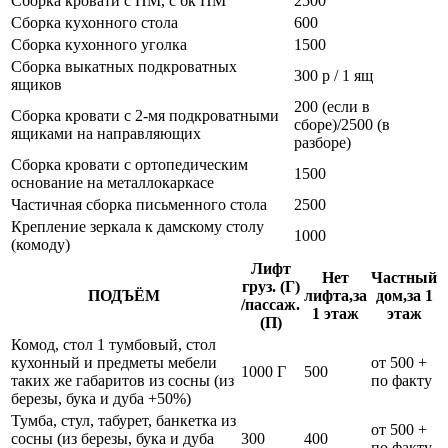
Сборка кровати с ПМ, с бк ПМ
2500
Сборка кухонного стола
600
Сборка кухонного уголка
1500
Сборка выкатных подкроватных
300 р / 1 ящ
ящиков
200 (если в
Сборка кровати с 2-мя подкроватными
сборе)/2500 (в
ящиками на направляющих
разборе)
Сборка кровати с ортопедическим
1500
основание на металлокаркасе
Частичная сборка письменного стола
2500
Крепление зеркала к дамскому столу
1000
(комоду)
Лифт
Нет
Частный
груз. (Г)
ПОДЪЁМ
лифта,за
дом,за 1
/пассаж.
1 этаж
этаж
(П)
Комод, стол 1 тумбовый, стол
кухонный и предметы мебели
от 500 +
1000 Г
500
таких же габаритов из сосны (из
по факту
березы, бука и дуба +50%)
Тумба, стул, табурет, банкетка из
от 500 +
сосны (из березы, бука и дуба
300
400
по факту