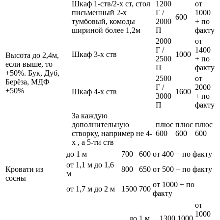
Шкаф 1-ств/2-х ст, стол
1200
от
письменный 2-х
Г /
1000
600
тумбовый, комоды
2000
+ по
шириной более 1,2м
П
факту
2000
от
Г /
1400
Шкаф 3-х ств
1000
Высота до 2,4м,
2500
+ по
если выше, то
П
факту
+50%. Бук, Дуб,
2500
от
Берёза, МДФ
Г /
2000
+50%
Шкаф 4-х ств
1600
3000
+ по
П
факту
За каждую
дополнительную
плюс
плюс
плюс
створку, например не 4-
600
600
600
х , а 5-ти ств
до 1 м
700
600
от 400 + по факту
от 1,1 м до 1,6
Кровати из
800
650
от 500 + по факту
м
сосны
от 1000 + по
от 1,7 м до 2 м
1500
700
факту
от
1000
до 1 м
1300
1000