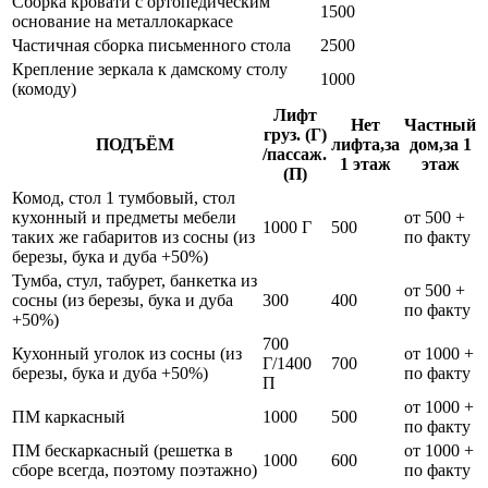
Сборка кровати с ортопедическим
1500
основание на металлокаркасе
Частичная сборка письменного стола
2500
Крепление зеркала к дамскому столу
1000
(комоду)
Лифт
Нет
Частный
груз. (Г)
ПОДЪЁМ
лифта,за
дом,за 1
/пассаж.
1 этаж
этаж
(П)
Комод, стол 1 тумбовый, стол
кухонный и предметы мебели
от 500 +
1000 Г
500
таких же габаритов из сосны (из
по факту
березы, бука и дуба +50%)
Тумба, стул, табурет, банкетка из
от 500 +
сосны (из березы, бука и дуба
300
400
по факту
+50%)
700
Кухонный уголок из сосны (из
от 1000 +
Г/1400
700
березы, бука и дуба +50%)
по факту
П
от 1000 +
ПМ каркасный
1000
500
по факту
ПМ бескаркасный (решетка в
от 1000 +
1000
600
сборе всегда, поэтому поэтажно)
по факту