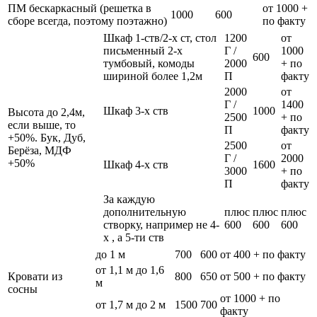
ПМ бескаркасный (решетка в
от 1000 +
1000
600
сборе всегда, поэтому поэтажно)
по факту
Шкаф 1-ств/2-х ст, стол
1200
от
письменный 2-х
Г /
1000
600
тумбовый, комоды
2000
+ по
шириной более 1,2м
П
факту
2000
от
Г /
1400
Шкаф 3-х ств
1000
Высота до 2,4м,
2500
+ по
если выше, то
П
факту
+50%. Бук, Дуб,
2500
от
Берёза, МДФ
Г /
2000
+50%
Шкаф 4-х ств
1600
3000
+ по
П
факту
За каждую
дополнительную
плюс
плюс
плюс
створку, например не 4-
600
600
600
х , а 5-ти ств
до 1 м
700
600
от 400 + по факту
от 1,1 м до 1,6
Кровати из
800
650
от 500 + по факту
м
сосны
от 1000 + по
от 1,7 м до 2 м
1500
700
факту