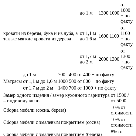
от
1000
до 1 м
1300
1000
+ по
факту
от
кровати из березы, бука и из дуба, а
от 1,1 м
1100
1600
1100
так же мягкие кровати из дерева
до 1,6 м
+ по
факту
от
от 1,7 м
1300
2000
1300
до 2 м
+ по
факту
до 1 м
700
400
от 400 + по факту
Матрасы
от 1,1 м до 1,6 м
1000
500
от 800 + по факту
от 1,7 м до 2 м
1400
700
от 1000 + по факту
Замер одного изделия / замер кухонного гарнитура
от 1500 /
– индивидуально
от 5000
10% от
Сборка мебели (сосна, береза)
стоимости
10% от
Сборка мебели с эмалевым покрытием (сосна)
стоимости
8% от
Сборка мебели с эмалевым покрытием (береза)