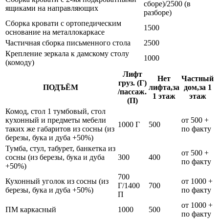
сборе)/2500 (в
ящиками на направляющих
разборе)
Сборка кровати с ортопедическим
1500
основание на металлокаркасе
Частичная сборка письменного стола
2500
Крепление зеркала к дамскому столу
1000
(комоду)
Лифт
Нет
Частный
груз. (Г)
ПОДЪЁМ
лифта,за
дом,за 1
/пассаж.
1 этаж
этаж
(П)
Комод, стол 1 тумбовый, стол
кухонный и предметы мебели
от 500 +
1000 Г
500
таких же габаритов из сосны (из
по факту
березы, бука и дуба +50%)
Тумба, стул, табурет, банкетка из
от 500 +
сосны (из березы, бука и дуба
300
400
по факту
+50%)
700
Кухонный уголок из сосны (из
от 1000 +
Г/1400
700
березы, бука и дуба +50%)
по факту
П
от 1000 +
ПМ каркасный
1000
500
по факту