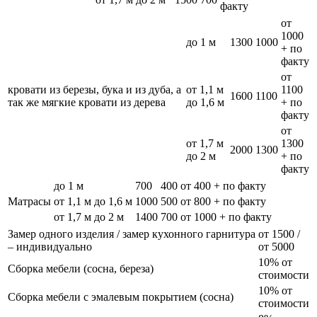
факту
от
1000
до 1 м
1300
1000
+ по
факту
от
кровати из березы, бука и из дуба, а
от 1,1 м
1100
1600
1100
так же мягкие кровати из дерева
до 1,6 м
+ по
факту
от
от 1,7 м
1300
2000
1300
до 2 м
+ по
факту
до 1 м
700
400
от 400 + по факту
Матрасы
от 1,1 м до 1,6 м
1000
500
от 800 + по факту
от 1,7 м до 2 м
1400
700
от 1000 + по факту
Замер одного изделия / замер кухонного гарнитура
от 1500 /
– индивидуально
от 5000
10% от
Сборка мебели (сосна, береза)
стоимости
10% от
Сборка мебели с эмалевым покрытием (сосна)
стоимости