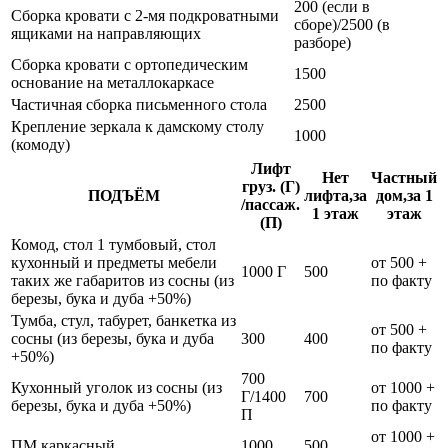
200 (если в
Сборка кровати с 2-мя подкроватными
сборе)/2500 (в
ящиками на направляющих
разборе)
Сборка кровати с ортопедическим
1500
основание на металлокаркасе
Частичная сборка письменного стола
2500
Крепление зеркала к дамскому столу
1000
(комоду)
Лифт
Нет
Частный
груз. (Г)
ПОДЪЁМ
лифта,за
дом,за 1
/пассаж.
1 этаж
этаж
(П)
Комод, стол 1 тумбовый, стол
кухонный и предметы мебели
от 500 +
1000 Г
500
таких же габаритов из сосны (из
по факту
березы, бука и дуба +50%)
Тумба, стул, табурет, банкетка из
от 500 +
сосны (из березы, бука и дуба
300
400
по факту
+50%)
700
Кухонный уголок из сосны (из
от 1000 +
Г/1400
700
березы, бука и дуба +50%)
по факту
П
от 1000 +
ПМ каркасный
1000
500