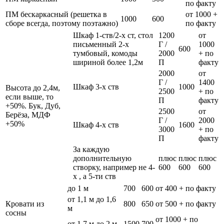
по факту
ПМ бескаркасный (решетка в
от 1000 +
1000
600
сборе всегда, поэтому поэтажно)
по факту
Шкаф 1-ств/2-х ст, стол
1200
от
письменный 2-х
Г /
1000
600
тумбовый, комоды
2000
+ по
шириной более 1,2м
П
факту
2000
от
Г /
1400
Шкаф 3-х ств
1000
Высота до 2,4м,
2500
+ по
если выше, то
П
факту
+50%. Бук, Дуб,
2500
от
Берёза, МДФ
Г /
2000
+50%
Шкаф 4-х ств
1600
3000
+ по
П
факту
За каждую
дополнительную
плюс
плюс
плюс
створку, например не 4-
600
600
600
х , а 5-ти ств
до 1 м
700
600
от 400 + по факту
от 1,1 м до 1,6
Кровати из
800
650
от 500 + по факту
м
сосны
от 1000 + по
от 1,7 м до 2 м
1500
700