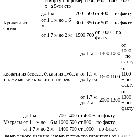
створку, например не 4-
600
600
600
х , а 5-ти ств
до 1 м
700
600
от 400 + по факту
от 1,1 м до 1,6
Кровати из
800
650
от 500 + по факту
м
сосны
от 1000 + по
от 1,7 м до 2 м
1500
700
факту
от
1000
до 1 м
1300
1000
+ по
факту
от
кровати из березы, бука и из дуба, а
от 1,1 м
1100
1600
1100
так же мягкие кровати из дерева
до 1,6 м
+ по
факту
от
от 1,7 м
1300
2000
1300
до 2 м
+ по
факту
до 1 м
700
400
от 400 + по факту
Матрасы
от 1,1 м до 1,6 м
1000
500
от 800 + по факту
от 1,7 м до 2 м
1400
700
от 1000 + по факту
Замер одного изделия / замер кухонного гарнитура
от 1500 /