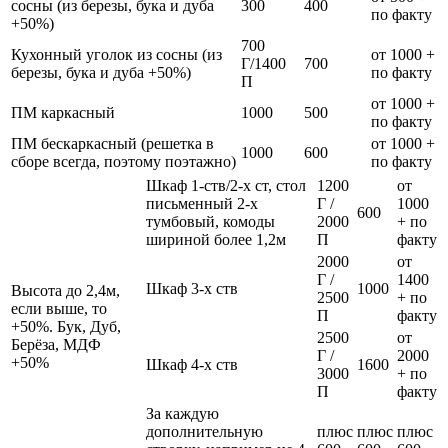
сосны (из березы, бука и дуба
300
400
по факту
+50%)
700
Кухонный уголок из сосны (из
от 1000 +
Г/1400
700
березы, бука и дуба +50%)
по факту
П
от 1000 +
ПМ каркасный
1000
500
по факту
ПМ бескаркасный (решетка в
от 1000 +
1000
600
сборе всегда, поэтому поэтажно)
по факту
Шкаф 1-ств/2-х ст, стол
1200
от
письменный 2-х
Г /
1000
600
тумбовый, комоды
2000
+ по
шириной более 1,2м
П
факту
2000
от
Г /
1400
Шкаф 3-х ств
1000
Высота до 2,4м,
2500
+ по
если выше, то
П
факту
+50%. Бук, Дуб,
2500
от
Берёза, МДФ
Г /
2000
+50%
Шкаф 4-х ств
1600
3000
+ по
П
факту
За каждую
дополнительную
плюс
плюс
плюс