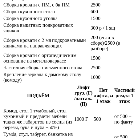
Сборка кровати с ПМ, с бк ПМ
2500
Сборка кухонного стола
600
Сборка кухонного уголка
1500
Сборка выкатных подкроватных
300 р / 1 ящ
ящиков
200 (если в
Сборка кровати с 2-мя подкроватными
сборе)/2500 (в
ящиками на направляющих
разборе)
Сборка кровати с ортопедическим
1500
основание на металлокаркасе
Частичная сборка письменного стола
2500
Крепление зеркала к дамскому столу
1000
(комоду)
Лифт
Нет
Частный
груз. (Г)
ПОДЪЁМ
лифта,за
дом,за 1
/пассаж.
1 этаж
этаж
(П)
Комод, стол 1 тумбовый, стол
кухонный и предметы мебели
от 500 +
1000 Г
500
таких же габаритов из сосны (из
по факту
березы, бука и дуба +50%)
Тумба, стул, табурет, банкетка из
от 500 +