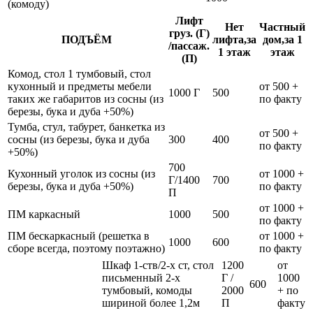
(комоду)
Лифт
Нет
Частный
груз. (Г)
ПОДЪЁМ
лифта,за
дом,за 1
/пассаж.
1 этаж
этаж
(П)
Комод, стол 1 тумбовый, стол
кухонный и предметы мебели
от 500 +
1000 Г
500
таких же габаритов из сосны (из
по факту
березы, бука и дуба +50%)
Тумба, стул, табурет, банкетка из
от 500 +
сосны (из березы, бука и дуба
300
400
по факту
+50%)
700
Кухонный уголок из сосны (из
от 1000 +
Г/1400
700
березы, бука и дуба +50%)
по факту
П
от 1000 +
ПМ каркасный
1000
500
по факту
ПМ бескаркасный (решетка в
от 1000 +
1000
600
сборе всегда, поэтому поэтажно)
по факту
Шкаф 1-ств/2-х ст, стол
1200
от
письменный 2-х
Г /
1000
600
тумбовый, комоды
2000
+ по
шириной более 1,2м
П
факту