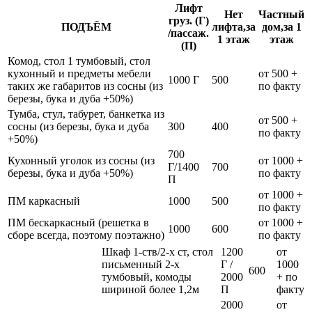
Лифт
Нет
Частный
груз. (Г)
ПОДЪЁМ
лифта,за
дом,за 1
/пассаж.
1 этаж
этаж
(П)
Комод, стол 1 тумбовый, стол
кухонный и предметы мебели
от 500 +
1000 Г
500
таких же габаритов из сосны (из
по факту
березы, бука и дуба +50%)
Тумба, стул, табурет, банкетка из
от 500 +
сосны (из березы, бука и дуба
300
400
по факту
+50%)
700
Кухонный уголок из сосны (из
от 1000 +
Г/1400
700
березы, бука и дуба +50%)
по факту
П
от 1000 +
ПМ каркасный
1000
500
по факту
ПМ бескаркасный (решетка в
от 1000 +
1000
600
сборе всегда, поэтому поэтажно)
по факту
Шкаф 1-ств/2-х ст, стол
1200
от
письменный 2-х
Г /
1000
600
тумбовый, комоды
2000
+ по
шириной более 1,2м
П
факту
2000
от