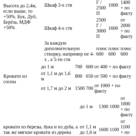
Г /
1400
Шкаф 3-х ств
1000
Высота до 2,4м,
2500
+ по
если выше, то
П
факту
+50%. Бук, Дуб,
2500
от
Берёза, МДФ
Г /
2000
+50%
Шкаф 4-х ств
1600
3000
+ по
П
факту
За каждую
дополнительную
плюс
плюс
плюс
створку, например не 4-
600
600
600
х , а 5-ти ств
до 1 м
700
600
от 400 + по факту
от 1,1 м до 1,6
Кровати из
800
650
от 500 + по факту
м
сосны
от 1000 + по
от 1,7 м до 2 м
1500
700
факту
от
1000
до 1 м
1300
1000
+ по
факту
от
кровати из березы, бука и из дуба, а
от 1,1 м
1100
1600
1100
так же мягкие кровати из дерева
до 1,6 м
+ по