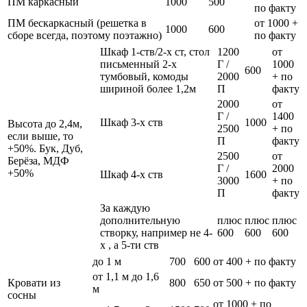
ПМ каркасный
1000
500
по факту
ПМ бескаркасный (решетка в
от 1000 +
1000
600
сборе всегда, поэтому поэтажно)
по факту
Шкаф 1-ств/2-х ст, стол
1200
от
письменный 2-х
Г /
1000
600
тумбовый, комоды
2000
+ по
шириной более 1,2м
П
факту
2000
от
Г /
1400
Шкаф 3-х ств
1000
Высота до 2,4м,
2500
+ по
если выше, то
П
факту
+50%. Бук, Дуб,
2500
от
Берёза, МДФ
Г /
2000
+50%
Шкаф 4-х ств
1600
3000
+ по
П
факту
За каждую
дополнительную
плюс
плюс
плюс
створку, например не 4-
600
600
600
х , а 5-ти ств
до 1 м
700
600
от 400 + по факту
от 1,1 м до 1,6
Кровати из
800
650
от 500 + по факту
м
сосны
от 1000 + по