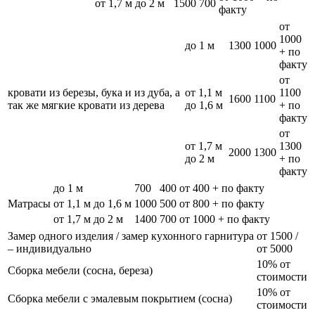
от 1,7 м до 2 м
1500
700
факту
от
1000
до 1 м
1300
1000
+ по
факту
от
кровати из березы, бука и из дуба, а
от 1,1 м
1100
1600
1100
так же мягкие кровати из дерева
до 1,6 м
+ по
факту
от
от 1,7 м
1300
2000
1300
до 2 м
+ по
факту
до 1 м
700
400
от 400 + по факту
Матрасы
от 1,1 м до 1,6 м
1000
500
от 800 + по факту
от 1,7 м до 2 м
1400
700
от 1000 + по факту
Замер одного изделия / замер кухонного гарнитура
от 1500 /
– индивидуально
от 5000
10% от
Сборка мебели (сосна, береза)
стоимости
10% от
Сборка мебели с эмалевым покрытием (сосна)
стоимости