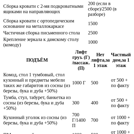
200 (если в
Сборка кровати с 2-мя подкроватными
сборе)/2500 (в
ящиками на направляющих
разборе)
Сборка кровати с ортопедическим
1500
основание на металлокаркасе
Частичная сборка письменного стола
2500
Крепление зеркала к дамскому столу
1000
(комоду)
Лифт
Нет
Частный
груз. (Г)
ПОДЪЁМ
лифта,за
дом,за 1
/пассаж.
1 этаж
этаж
(П)
Комод, стол 1 тумбовый, стол
кухонный и предметы мебели
от 500 +
1000 Г
500
таких же габаритов из сосны (из
по факту
березы, бука и дуба +50%)
Тумба, стул, табурет, банкетка из
от 500 +
сосны (из березы, бука и дуба
300
400
по факту
+50%)
700
Кухонный уголок из сосны (из
от 1000 +
Г/1400
700
березы, бука и дуба +50%)
по факту
П
от 1000 +