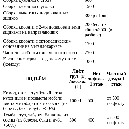
Сборка кухонного стола
600
Сборка кухонного уголка
1500
Сборка выкатных подкроватных
300 р / 1 ящ
ящиков
200 (если в
Сборка кровати с 2-мя подкроватными
сборе)/2500 (в
ящиками на направляющих
разборе)
Сборка кровати с ортопедическим
1500
основание на металлокаркасе
Частичная сборка письменного стола
2500
Крепление зеркала к дамскому столу
1000
(комоду)
Лифт
Нет
Частный
груз. (Г)
ПОДЪЁМ
лифта,за
дом,за 1
/пассаж.
1 этаж
этаж
(П)
Комод, стол 1 тумбовый, стол
кухонный и предметы мебели
от 500 +
1000 Г
500
таких же габаритов из сосны (из
по факту
березы, бука и дуба +50%)
Тумба, стул, табурет, банкетка из
от 500 +
сосны (из березы, бука и дуба
300
400
по факту
+50%)