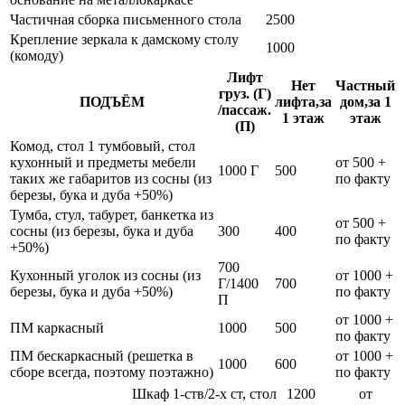
Частичная сборка письменного стола
2500
Крепление зеркала к дамскому столу
1000
(комоду)
Лифт
Нет
Частный
груз. (Г)
ПОДЪЁМ
лифта,за
дом,за 1
/пассаж.
1 этаж
этаж
(П)
Комод, стол 1 тумбовый, стол
кухонный и предметы мебели
от 500 +
1000 Г
500
таких же габаритов из сосны (из
по факту
березы, бука и дуба +50%)
Тумба, стул, табурет, банкетка из
от 500 +
сосны (из березы, бука и дуба
300
400
по факту
+50%)
700
Кухонный уголок из сосны (из
от 1000 +
Г/1400
700
березы, бука и дуба +50%)
по факту
П
от 1000 +
ПМ каркасный
1000
500
по факту
ПМ бескаркасный (решетка в
от 1000 +
1000
600
сборе всегда, поэтому поэтажно)
по факту
Шкаф 1-ств/2-х ст, стол
1200
от