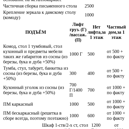
Частичная сборка письменного стола
2500
Крепление зеркала к дамскому столу
1000
(комоду)
Лифт
Нет
Частный
груз. (Г)
ПОДЪЁМ
лифта,за
дом,за 1
/пассаж.
1 этаж
этаж
(П)
Комод, стол 1 тумбовый, стол
кухонный и предметы мебели
от 500 +
1000 Г
500
таких же габаритов из сосны (из
по факту
березы, бука и дуба +50%)
Тумба, стул, табурет, банкетка из
от 500 +
сосны (из березы, бука и дуба
300
400
по факту
+50%)
700
Кухонный уголок из сосны (из
от 1000 +
Г/1400
700
березы, бука и дуба +50%)
по факту
П
от 1000 +
ПМ каркасный
1000
500
по факту
ПМ бескаркасный (решетка в
от 1000 +
1000
600
сборе всегда, поэтому поэтажно)
по факту
Шкаф 1-ств/2-х ст, стол
1200
от