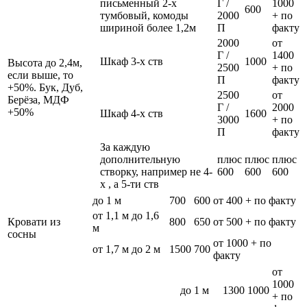
письменный 2-х
Г /
1000
600
тумбовый, комоды
2000
+ по
шириной более 1,2м
П
факту
2000
от
Г /
1400
Шкаф 3-х ств
1000
Высота до 2,4м,
2500
+ по
если выше, то
П
факту
+50%. Бук, Дуб,
2500
от
Берёза, МДФ
Г /
2000
+50%
Шкаф 4-х ств
1600
3000
+ по
П
факту
За каждую
дополнительную
плюс
плюс
плюс
створку, например не 4-
600
600
600
х , а 5-ти ств
до 1 м
700
600
от 400 + по факту
от 1,1 м до 1,6
Кровати из
800
650
от 500 + по факту
м
сосны
от 1000 + по
от 1,7 м до 2 м
1500
700
факту
от
1000
до 1 м
1300
1000
+ по