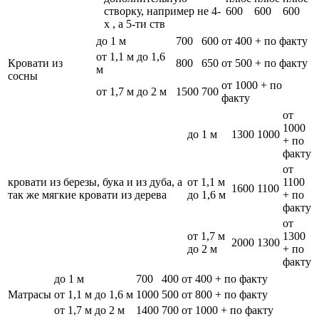
створку, например не 4-
600
600
600
х , а 5-ти ств
до 1 м
700
600
от 400 + по факту
от 1,1 м до 1,6
Кровати из
800
650
от 500 + по факту
м
сосны
от 1000 + по
от 1,7 м до 2 м
1500
700
факту
от
1000
до 1 м
1300
1000
+ по
факту
от
кровати из березы, бука и из дуба, а
от 1,1 м
1100
1600
1100
так же мягкие кровати из дерева
до 1,6 м
+ по
факту
от
от 1,7 м
1300
2000
1300
до 2 м
+ по
факту
до 1 м
700
400
от 400 + по факту
Матрасы
от 1,1 м до 1,6 м
1000
500
от 800 + по факту
от 1,7 м до 2 м
1400
700
от 1000 + по факту