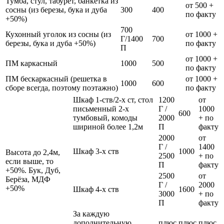
Тумба, стул, табурет, банкетка из
от 500 +
сосны (из березы, бука и дуба
300
400
по факту
+50%)
700
Кухонный уголок из сосны (из
от 1000 +
Г/1400
700
березы, бука и дуба +50%)
по факту
П
от 1000 +
ПМ каркасный
1000
500
по факту
ПМ бескаркасный (решетка в
от 1000 +
1000
600
сборе всегда, поэтому поэтажно)
по факту
Шкаф 1-ств/2-х ст, стол
1200
от
письменный 2-х
Г /
1000
600
тумбовый, комоды
2000
+ по
шириной более 1,2м
П
факту
2000
от
Г /
1400
Шкаф 3-х ств
1000
Высота до 2,4м,
2500
+ по
если выше, то
П
факту
+50%. Бук, Дуб,
2500
от
Берёза, МДФ
Г /
2000
+50%
Шкаф 4-х ств
1600
3000
+ по
П
факту
За каждую
дополнительную
плюс
плюс
плюс