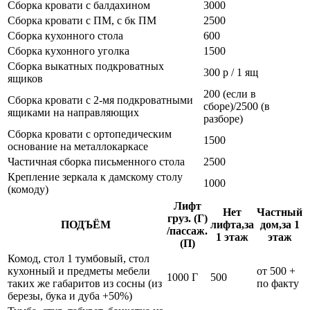
Сборка кровати с балдахином
3000
Сборка кровати с ПМ, с бк ПМ
2500
Сборка кухонного стола
600
Сборка кухонного уголка
1500
Сборка выкатных подкроватных
300 р / 1 ящ
ящиков
200 (если в
Сборка кровати с 2-мя подкроватными
сборе)/2500 (в
ящиками на направляющих
разборе)
Сборка кровати с ортопедическим
1500
основание на металлокаркасе
Частичная сборка письменного стола
2500
Крепление зеркала к дамскому столу
1000
(комоду)
Лифт
Нет
Частный
груз. (Г)
ПОДЪЁМ
лифта,за
дом,за 1
/пассаж.
1 этаж
этаж
(П)
Комод, стол 1 тумбовый, стол
кухонный и предметы мебели
от 500 +
1000 Г
500
таких же габаритов из сосны (из
по факту
березы, бука и дуба +50%)