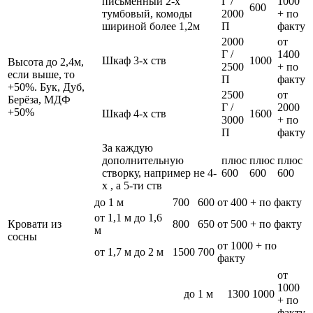
письменный 2-х
Г /
1000
600
тумбовый, комоды
2000
+ по
шириной более 1,2м
П
факту
2000
от
Г /
1400
Шкаф 3-х ств
1000
Высота до 2,4м,
2500
+ по
если выше, то
П
факту
+50%. Бук, Дуб,
2500
от
Берёза, МДФ
Г /
2000
+50%
Шкаф 4-х ств
1600
3000
+ по
П
факту
За каждую
дополнительную
плюс
плюс
плюс
створку, например не 4-
600
600
600
х , а 5-ти ств
до 1 м
700
600
от 400 + по факту
от 1,1 м до 1,6
Кровати из
800
650
от 500 + по факту
м
сосны
от 1000 + по
от 1,7 м до 2 м
1500
700
факту
от
1000
до 1 м
1300
1000
+ по
факту