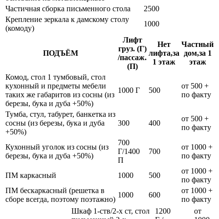
Частичная сборка письменного стола
2500
Крепление зеркала к дамскому столу
1000
(комоду)
Лифт
Нет
Частный
груз. (Г)
ПОДЪЁМ
лифта,за
дом,за 1
/пассаж.
1 этаж
этаж
(П)
Комод, стол 1 тумбовый, стол
кухонный и предметы мебели
от 500 +
1000 Г
500
таких же габаритов из сосны (из
по факту
березы, бука и дуба +50%)
Тумба, стул, табурет, банкетка из
от 500 +
сосны (из березы, бука и дуба
300
400
по факту
+50%)
700
Кухонный уголок из сосны (из
от 1000 +
Г/1400
700
березы, бука и дуба +50%)
по факту
П
от 1000 +
ПМ каркасный
1000
500
по факту
ПМ бескаркасный (решетка в
от 1000 +
1000
600
сборе всегда, поэтому поэтажно)
по факту
Шкаф 1-ств/2-х ст, стол
1200
от