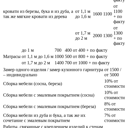
от
кровати из березы, бука и из дуба, а
от 1,1 м
1100
1600
1100
так же мягкие кровати из дерева
до 1,6 м
+ по
факту
от
от 1,7 м
1300
2000
1300
до 2 м
+ по
факту
до 1 м
700
400
от 400 + по факту
Матрасы
от 1,1 м до 1,6 м
1000
500
от 800 + по факту
от 1,7 м до 2 м
1400
700
от 1000 + по факту
Замер одного изделия / замер кухонного гарнитура
от 1500 /
– индивидуально
от 5000
10% от
Сборка мебели (сосна, береза)
стоимости
10% от
Сборка мебели с эмалевым покрытием (сосна)
стоимости
8% от
Сборка мебели с эмалевым покрытием (береза)
стоимости
Сборка мебели из дуба и бука, а так же их
7% от
сочетание с эмалевым покрытием
стоимости
Работы, связанные с креплением изделий к стенам