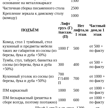
1500
основание на металлокаркасе
Частичная сборка письменного стола
2500
Крепление зеркала к дамскому столу
1000
(комоду)
Лифт
Нет
Частный
груз. (Г)
ПОДЪЁМ
лифта,за
дом,за 1
/пассаж.
1 этаж
этаж
(П)
Комод, стол 1 тумбовый, стол
кухонный и предметы мебели
от 500 +
1000 Г
500
таких же габаритов из сосны (из
по факту
березы, бука и дуба +50%)
Тумба, стул, табурет, банкетка из
от 500 +
сосны (из березы, бука и дуба
300
400
по факту
+50%)
700
Кухонный уголок из сосны (из
от 1000 +
Г/1400
700
березы, бука и дуба +50%)
по факту
П
от 1000 +
ПМ каркасный
1000
500
по факту
ПМ бескаркасный (решетка в
от 1000 +
1000
600
сборе всегда, поэтому поэтажно)
по факту
Шкаф 1-ств/2-х ст, стол
1200
от