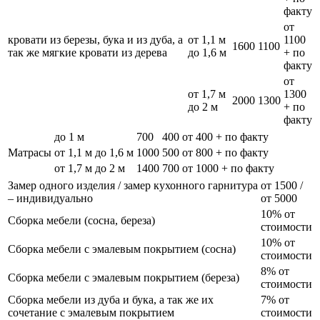
факту
от
кровати из березы, бука и из дуба, а
от 1,1 м
1100
1600
1100
так же мягкие кровати из дерева
до 1,6 м
+ по
факту
от
от 1,7 м
1300
2000
1300
до 2 м
+ по
факту
до 1 м
700
400
от 400 + по факту
Матрасы
от 1,1 м до 1,6 м
1000
500
от 800 + по факту
от 1,7 м до 2 м
1400
700
от 1000 + по факту
Замер одного изделия / замер кухонного гарнитура
от 1500 /
– индивидуально
от 5000
10% от
Сборка мебели (сосна, береза)
стоимости
10% от
Сборка мебели с эмалевым покрытием (сосна)
стоимости
8% от
Сборка мебели с эмалевым покрытием (береза)
стоимости
Сборка мебели из дуба и бука, а так же их
7% от
сочетание с эмалевым покрытием
стоимости