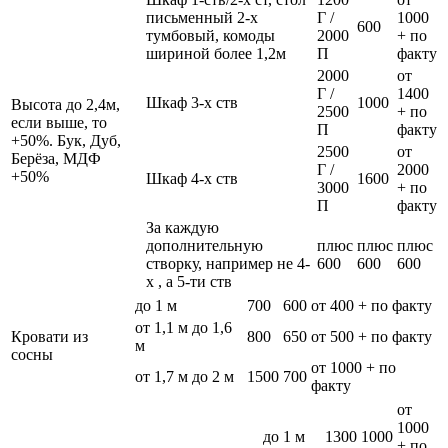
письменный 2-х
Г /
1000
600
тумбовый, комоды
2000
+ по
шириной более 1,2м
П
факту
2000
от
Г /
1400
Шкаф 3-х ств
1000
Высота до 2,4м,
2500
+ по
если выше, то
П
факту
+50%. Бук, Дуб,
2500
от
Берёза, МДФ
Г /
2000
+50%
Шкаф 4-х ств
1600
3000
+ по
П
факту
За каждую
дополнительную
плюс
плюс
плюс
створку, например не 4-
600
600
600
х , а 5-ти ств
до 1 м
700
600
от 400 + по факту
от 1,1 м до 1,6
Кровати из
800
650
от 500 + по факту
м
сосны
от 1000 + по
от 1,7 м до 2 м
1500
700
факту
от
1000
до 1 м
1300
1000
+ по