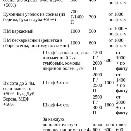
по факту
+50%)
700
Кухонный уголок из сосны (из
от 1000 +
Г/1400
700
березы, бука и дуба +50%)
по факту
П
от 1000 +
ПМ каркасный
1000
500
по факту
ПМ бескаркасный (решетка в
от 1000 +
1000
600
сборе всегда, поэтому поэтажно)
по факту
Шкаф 1-ств/2-х ст, стол
1200
от
письменный 2-х
Г /
1000
600
тумбовый, комоды
2000
+ по
шириной более 1,2м
П
факту
2000
от
Г /
1400
Шкаф 3-х ств
1000
Высота до 2,4м,
2500
+ по
если выше, то
П
факту
+50%. Бук, Дуб,
2500
от
Берёза, МДФ
Г /
2000
+50%
Шкаф 4-х ств
1600
3000
+ по
П
факту
За каждую
дополнительную
плюс
плюс
плюс
створку, например не 4-
600
600
600