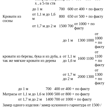
х , а 5-ти ств
до 1 м
700
600
от 400 + по факту
от 1,1 м до 1,6
Кровати из
800
650
от 500 + по факту
м
сосны
от 1000 + по
от 1,7 м до 2 м
1500
700
факту
от
1000
до 1 м
1300
1000
+ по
факту
от
кровати из березы, бука и из дуба, а
от 1,1 м
1100
1600
1100
так же мягкие кровати из дерева
до 1,6 м
+ по
факту
от
от 1,7 м
1300
2000
1300
до 2 м
+ по
факту
до 1 м
700
400
от 400 + по факту
Матрасы
от 1,1 м до 1,6 м
1000
500
от 800 + по факту
от 1,7 м до 2 м
1400
700
от 1000 + по факту
Замер одного изделия / замер кухонного гарнитура
от 1500 /