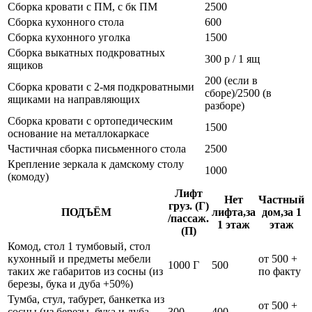
Сборка кровати с ПМ, с бк ПМ
2500
Сборка кухонного стола
600
Сборка кухонного уголка
1500
Сборка выкатных подкроватных
300 р / 1 ящ
ящиков
200 (если в
Сборка кровати с 2-мя подкроватными
сборе)/2500 (в
ящиками на направляющих
разборе)
Сборка кровати с ортопедическим
1500
основание на металлокаркасе
Частичная сборка письменного стола
2500
Крепление зеркала к дамскому столу
1000
(комоду)
Лифт
Нет
Частный
груз. (Г)
ПОДЪЁМ
лифта,за
дом,за 1
/пассаж.
1 этаж
этаж
(П)
Комод, стол 1 тумбовый, стол
кухонный и предметы мебели
от 500 +
1000 Г
500
таких же габаритов из сосны (из
по факту
березы, бука и дуба +50%)
Тумба, стул, табурет, банкетка из
от 500 +
сосны (из березы, бука и дуба
300
400