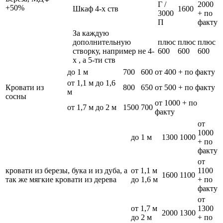
Г /
2000
+50%
Шкаф 4-х ств
1600
3000
+ по
П
факту
За каждую
дополнительную
плюс
плюс
плюс
створку, например не 4-
600
600
600
х , а 5-ти ств
до 1 м
700
600
от 400 + по факту
от 1,1 м до 1,6
Кровати из
800
650
от 500 + по факту
м
сосны
от 1000 + по
от 1,7 м до 2 м
1500
700
факту
от
1000
до 1 м
1300
1000
+ по
факту
от
кровати из березы, бука и из дуба, а
от 1,1 м
1100
1600
1100
так же мягкие кровати из дерева
до 1,6 м
+ по
факту
от
от 1,7 м
1300
2000
1300
до 2 м
+ по