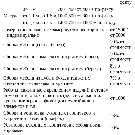
факту
до 1 м
700
400
от 400 + по факту
Матрасы
от 1,1 м до 1,6 м
1000
500
от 800 + по факту
от 1,7 м до 2 м
1400
700
от 1000 + по факту
Замер одного изделия / замер кухонного гарнитура
от 1500 /
– индивидуально
от 5000
10% от
Сборка мебели (сосна, береза)
стоимости
10% от
Сборка мебели с эмалевым покрытием (сосна)
стоимости
8% от
Сборка мебели с эмалевым покрытием (береза)
стоимости
Сборка мебели из дуба и бука, а так же их
7% от
сочетание с эмалевым покрытием
стоимости
Работы, связанные с креплением изделий к стенам
помещений, оплачиваются отдельно, а именно:
от 1000
крепление зеркала, фиксация неустойчивых
элементов и т.д.
Сборка и установка кухонных гарнитуров и
13%
встроенной мебели (шкафов)
Установка кухонных гарнитуров с собранными
10%
коробами