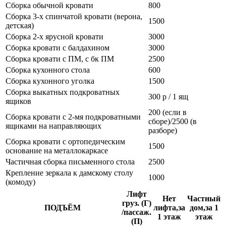
Сборка обычной кровати
800
Сборка 3-х спинчатой кровати (верона,
1500
детская)
Сборка 2-х ярусной кровати
3000
Сборка кровати с балдахином
3000
Сборка кровати с ПМ, с бк ПМ
2500
Сборка кухонного стола
600
Сборка кухонного уголка
1500
Сборка выкатных подкроватных
300 р / 1 ящ
ящиков
200 (если в
Сборка кровати с 2-мя подкроватными
сборе)/2500 (в
ящиками на направляющих
разборе)
Сборка кровати с ортопедическим
1500
основание на металлокаркасе
Частичная сборка письменного стола
2500
Крепление зеркала к дамскому столу
1000
(комоду)
Лифт
Нет
Частный
груз. (Г)
ПОДЪЁМ
лифта,за
дом,за 1
/пассаж.
1 этаж
этаж
(П)