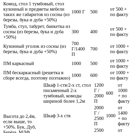
Комод, стол 1 тумбовый, стол
кухонный и предметы мебели
от 500 +
1000 Г
500
таких же габаритов из сосны (из
по факту
березы, бука и дуба +50%)
Тумба, стул, табурет, банкетка из
от 500 +
сосны (из березы, бука и дуба
300
400
по факту
+50%)
700
Кухонный уголок из сосны (из
от 1000 +
Г/1400
700
березы, бука и дуба +50%)
по факту
П
от 1000 +
ПМ каркасный
1000
500
по факту
ПМ бескаркасный (решетка в
от 1000 +
1000
600
сборе всегда, поэтому поэтажно)
по факту
Шкаф 1-ств/2-х ст, стол
1200
от
письменный 2-х
Г /
1000
600
тумбовый, комоды
2000
+ по
шириной более 1,2м
П
факту
2000
от
Г /
1400
Шкаф 3-х ств
1000
Высота до 2,4м,
2500
+ по
если выше, то
П
факту
+50%. Бук, Дуб,
2500
от
Берёза, МДФ