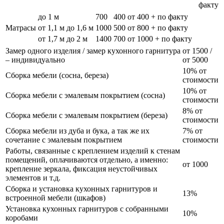
факту
до 1 м
700
400
от 400 + по факту
Матрасы
от 1,1 м до 1,6 м
1000
500
от 800 + по факту
от 1,7 м до 2 м
1400
700
от 1000 + по факту
Замер одного изделия / замер кухонного гарнитура
от 1500 /
– индивидуально
от 5000
10% от
Сборка мебели (сосна, береза)
стоимости
10% от
Сборка мебели с эмалевым покрытием (сосна)
стоимости
8% от
Сборка мебели с эмалевым покрытием (береза)
стоимости
Сборка мебели из дуба и бука, а так же их
7% от
сочетание с эмалевым покрытием
стоимости
Работы, связанные с креплением изделий к стенам
помещений, оплачиваются отдельно, а именно:
от 1000
крепление зеркала, фиксация неустойчивых
элементов и т.д.
Сборка и установка кухонных гарнитуров и
13%
встроенной мебели (шкафов)
Установка кухонных гарнитуров с собранными
10%
коробами