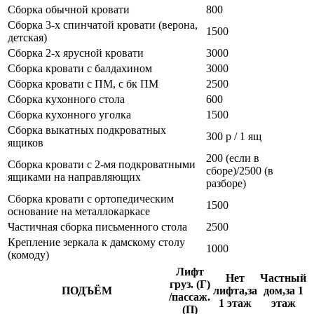
Сборка обычной кровати
800
Сборка 3-х спинчатой кровати (верона,
1500
детская)
Сборка 2-х ярусной кровати
3000
Сборка кровати с балдахином
3000
Сборка кровати с ПМ, с бк ПМ
2500
Сборка кухонного стола
600
Сборка кухонного уголка
1500
Сборка выкатных подкроватных
300 р / 1 ящ
ящиков
200 (если в
Сборка кровати с 2-мя подкроватными
сборе)/2500 (в
ящиками на направляющих
разборе)
Сборка кровати с ортопедическим
1500
основание на металлокаркасе
Частичная сборка письменного стола
2500
Крепление зеркала к дамскому столу
1000
(комоду)
Лифт
Нет
Частный
груз. (Г)
ПОДЪЁМ
лифта,за
дом,за 1
/пассаж.
1 этаж
этаж
(П)