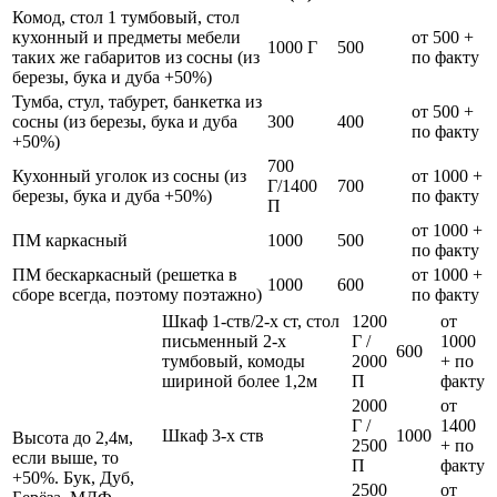
Комод, стол 1 тумбовый, стол
кухонный и предметы мебели
от 500 +
1000 Г
500
таких же габаритов из сосны (из
по факту
березы, бука и дуба +50%)
Тумба, стул, табурет, банкетка из
от 500 +
сосны (из березы, бука и дуба
300
400
по факту
+50%)
700
Кухонный уголок из сосны (из
от 1000 +
Г/1400
700
березы, бука и дуба +50%)
по факту
П
от 1000 +
ПМ каркасный
1000
500
по факту
ПМ бескаркасный (решетка в
от 1000 +
1000
600
сборе всегда, поэтому поэтажно)
по факту
Шкаф 1-ств/2-х ст, стол
1200
от
письменный 2-х
Г /
1000
600
тумбовый, комоды
2000
+ по
шириной более 1,2м
П
факту
2000
от
Г /
1400
Шкаф 3-х ств
1000
Высота до 2,4м,
2500
+ по
если выше, то
П
факту
+50%. Бук, Дуб,
2500
от