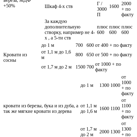
Берёза, МДФ
Г /
2000
+50%
Шкаф 4-х ств
1600
3000
+ по
П
факту
За каждую
дополнительную
плюс
плюс
плюс
створку, например не 4-
600
600
600
х , а 5-ти ств
до 1 м
700
600
от 400 + по факту
от 1,1 м до 1,6
Кровати из
800
650
от 500 + по факту
м
сосны
от 1000 + по
от 1,7 м до 2 м
1500
700
факту
от
1000
до 1 м
1300
1000
+ по
факту
от
кровати из березы, бука и из дуба, а
от 1,1 м
1100
1600
1100
так же мягкие кровати из дерева
до 1,6 м
+ по
факту
от
от 1,7 м
1300
2000
1300
до 2 м
+ по