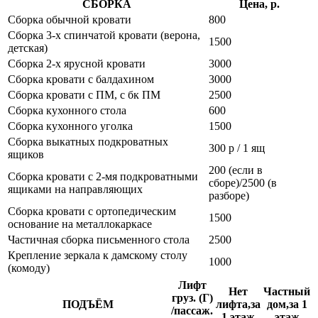
СБОРКА
Цена, р.
Сборка обычной кровати
800
Сборка 3-х спинчатой кровати (верона,
1500
детская)
Сборка 2-х ярусной кровати
3000
Сборка кровати с балдахином
3000
Сборка кровати с ПМ, с бк ПМ
2500
Сборка кухонного стола
600
Сборка кухонного уголка
1500
Сборка выкатных подкроватных
300 р / 1 ящ
ящиков
200 (если в
Сборка кровати с 2-мя подкроватными
сборе)/2500 (в
ящиками на направляющих
разборе)
Сборка кровати с ортопедическим
1500
основание на металлокаркасе
Частичная сборка письменного стола
2500
Крепление зеркала к дамскому столу
1000
(комоду)
Лифт
Нет
Частный
груз. (Г)
ПОДЪЁМ
лифта,за
дом,за 1
/пассаж.
1 этаж
этаж