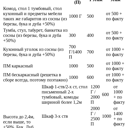
(П)
Комод, стол 1 тумбовый, стол
кухонный и предметы мебели
от 500 +
1000 Г
500
таких же габаритов из сосны (из
по факту
березы, бука и дуба +50%)
Тумба, стул, табурет, банкетка из
от 500 +
сосны (из березы, бука и дуба
300
400
по факту
+50%)
700
Кухонный уголок из сосны (из
от 1000 +
Г/1400
700
березы, бука и дуба +50%)
по факту
П
от 1000 +
ПМ каркасный
1000
500
по факту
ПМ бескаркасный (решетка в
от 1000 +
1000
600
сборе всегда, поэтому поэтажно)
по факту
Шкаф 1-ств/2-х ст, стол
1200
от
письменный 2-х
Г /
1000
600
тумбовый, комоды
2000
+ по
шириной более 1,2м
П
факту
2000
от
Г /
1400
Шкаф 3-х ств
1000
Высота до 2,4м,
2500
+ по
если выше, то
П
факту
+50%. Бук, Дуб,