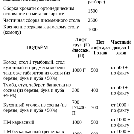
разборе)
Сборка кровати с ортопедическим
1500
основание на металлокаркасе
Частичная сборка письменного стола
2500
Крепление зеркала к дамскому столу
1000
(комоду)
Лифт
Нет
Частный
груз. (Г)
ПОДЪЁМ
лифта,за
дом,за 1
/пассаж.
1 этаж
этаж
(П)
Комод, стол 1 тумбовый, стол
кухонный и предметы мебели
от 500 +
1000 Г
500
таких же габаритов из сосны (из
по факту
березы, бука и дуба +50%)
Тумба, стул, табурет, банкетка из
от 500 +
сосны (из березы, бука и дуба
300
400
по факту
+50%)
700
Кухонный уголок из сосны (из
от 1000 +
Г/1400
700
березы, бука и дуба +50%)
по факту
П
от 1000 +
ПМ каркасный
1000
500
по факту
ПМ бескаркасный (решетка в
от 1000 +