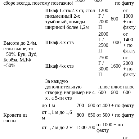
1000
600
сборе всегда, поэтому поэтажно)
по факту
Шкаф 1-ств/2-х ст, стол
1200
от
письменный 2-х
Г /
1000
600
тумбовый, комоды
2000
+ по
шириной более 1,2м
П
факту
2000
от
Г /
1400
Шкаф 3-х ств
1000
Высота до 2,4м,
2500
+ по
если выше, то
П
факту
+50%. Бук, Дуб,
2500
от
Берёза, МДФ
Г /
2000
+50%
Шкаф 4-х ств
1600
3000
+ по
П
факту
За каждую
дополнительную
плюс
плюс
плюс
створку, например не 4-
600
600
600
х , а 5-ти ств
до 1 м
700
600
от 400 + по факту
от 1,1 м до 1,6
Кровати из
800
650
от 500 + по факту
м
сосны
от 1000 + по
от 1,7 м до 2 м
1500
700
факту
от