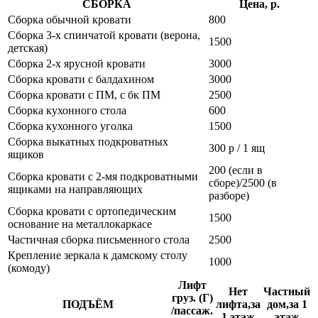
СБОРКА
Цена, р.
Сборка обычной кровати
800
Сборка 3-х спинчатой кровати (верона,
1500
детская)
Сборка 2-х ярусной кровати
3000
Сборка кровати с балдахином
3000
Сборка кровати с ПМ, с бк ПМ
2500
Сборка кухонного стола
600
Сборка кухонного уголка
1500
Сборка выкатных подкроватных
300 р / 1 ящ
ящиков
200 (если в
Сборка кровати с 2-мя подкроватными
сборе)/2500 (в
ящиками на направляющих
разборе)
Сборка кровати с ортопедическим
1500
основание на металлокаркасе
Частичная сборка письменного стола
2500
Крепление зеркала к дамскому столу
1000
(комоду)
Лифт
Нет
Частный
груз. (Г)
ПОДЪЁМ
лифта,за
дом,за 1
/пассаж.
1 этаж
этаж