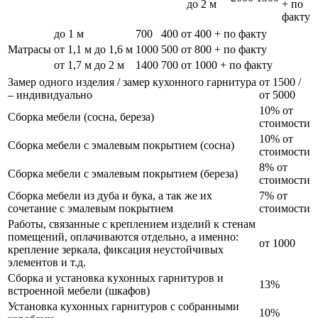
до 2 м
+ по
факту
до 1 м
700
400
от 400 + по факту
Матрасы
от 1,1 м до 1,6 м
1000
500
от 800 + по факту
от 1,7 м до 2 м
1400
700
от 1000 + по факту
Замер одного изделия / замер кухонного гарнитура
от 1500 /
– индивидуально
от 5000
10% от
Сборка мебели (сосна, береза)
стоимости
10% от
Сборка мебели с эмалевым покрытием (сосна)
стоимости
8% от
Сборка мебели с эмалевым покрытием (береза)
стоимости
Сборка мебели из дуба и бука, а так же их
7% от
сочетание с эмалевым покрытием
стоимости
Работы, связанные с креплением изделий к стенам
помещений, оплачиваются отдельно, а именно:
от 1000
крепление зеркала, фиксация неустойчивых
элементов и т.д.
Сборка и установка кухонных гарнитуров и
13%
встроенной мебели (шкафов)
Установка кухонных гарнитуров с собранными
10%