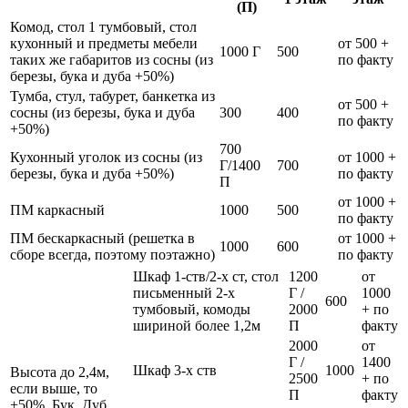
(П)
Комод, стол 1 тумбовый, стол
кухонный и предметы мебели
от 500 +
1000 Г
500
таких же габаритов из сосны (из
по факту
березы, бука и дуба +50%)
Тумба, стул, табурет, банкетка из
от 500 +
сосны (из березы, бука и дуба
300
400
по факту
+50%)
700
Кухонный уголок из сосны (из
от 1000 +
Г/1400
700
березы, бука и дуба +50%)
по факту
П
от 1000 +
ПМ каркасный
1000
500
по факту
ПМ бескаркасный (решетка в
от 1000 +
1000
600
сборе всегда, поэтому поэтажно)
по факту
Шкаф 1-ств/2-х ст, стол
1200
от
письменный 2-х
Г /
1000
600
тумбовый, комоды
2000
+ по
шириной более 1,2м
П
факту
2000
от
Г /
1400
Шкаф 3-х ств
1000
Высота до 2,4м,
2500
+ по
если выше, то
П
факту
+50%. Бук, Дуб,