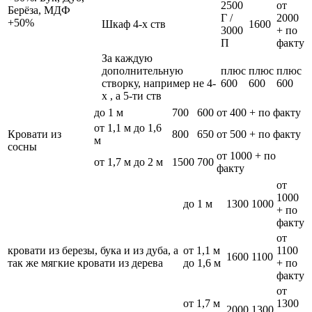
2500
от
Берёза, МДФ
Г /
2000
+50%
Шкаф 4-х ств
1600
3000
+ по
П
факту
За каждую
дополнительную
плюс
плюс
плюс
створку, например не 4-
600
600
600
х , а 5-ти ств
до 1 м
700
600
от 400 + по факту
от 1,1 м до 1,6
Кровати из
800
650
от 500 + по факту
м
сосны
от 1000 + по
от 1,7 м до 2 м
1500
700
факту
от
1000
до 1 м
1300
1000
+ по
факту
от
кровати из березы, бука и из дуба, а
от 1,1 м
1100
1600
1100
так же мягкие кровати из дерева
до 1,6 м
+ по
факту
от
от 1,7 м
1300
2000
1300