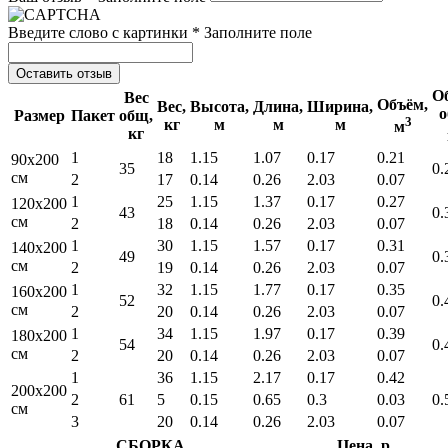
Введите слово с картинки *
Заполните поле
Оставить отзыв
О
Вес
Объём,
Вес,
Высота,
Длина,
Ширина,
о
Размер
Пакет
общ,
3
кг
м
м
м
м
кг
1
18
1.15
1.07
0.17
0.21
90x200
35
0.
см
2
17
0.14
0.26
2.03
0.07
1
25
1.15
1.37
0.17
0.27
120x200
43
0.
см
2
18
0.14
0.26
2.03
0.07
1
30
1.15
1.57
0.17
0.31
140x200
49
0.
см
2
19
0.14
0.26
2.03
0.07
1
32
1.15
1.77
0.17
0.35
160x200
52
0.
см
2
20
0.14
0.26
2.03
0.07
1
34
1.15
1.97
0.17
0.39
180x200
54
0.
см
2
20
0.14
0.26
2.03
0.07
1
36
1.15
2.17
0.17
0.42
200x200
2
61
5
0.15
0.65
0.3
0.03
0.
см
3
20
0.14
0.26
2.03
0.07
СБОРКА
Цена, р.