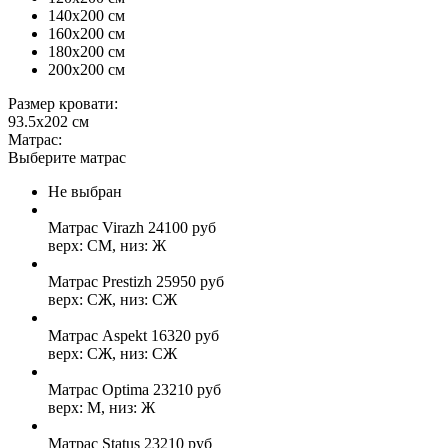
140x200 см
160x200 см
180x200 см
200x200 см
Размер кровати:
93.5x202 см
Матрас:
Выберите матрас
Не выбран
Матрас Virazh
24100
руб
верх: СМ, низ: Ж
Матрас Prestizh
25950
руб
верх: СЖ, низ: СЖ
Матрас Aspekt
16320
руб
верх: СЖ, низ: СЖ
Матрас Optima
23210
руб
верх: М, низ: Ж
Матрас Status
23210
руб