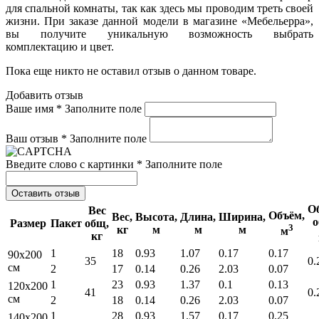
для спальной комнаты, так как здесь мы проводим треть своей
жизни. При заказе данной модели в магазине «Мебельерра»,
вы получите уникальную возможность выбрать
комплектацию и цвет.
Пока еще никто не оставил отзыв о данном товаре.
Добавить отзыв
Ваше имя *
Заполните поле
Ваш отзыв *
Заполните поле
Введите слово с картинки *
Заполните поле
Оставить отзыв
О
Вес
Объём,
Вес,
Высота,
Длина,
Ширина,
о
Размер
Пакет
общ,
3
кг
м
м
м
м
кг
1
18
0.93
1.07
0.17
0.17
90x200
35
0.
см
2
17
0.14
0.26
2.03
0.07
1
23
0.93
1.37
0.1
0.13
120x200
41
0.
см
2
18
0.14
0.26
2.03
0.07
1
28
0.93
1.57
0.17
0.25
140x200