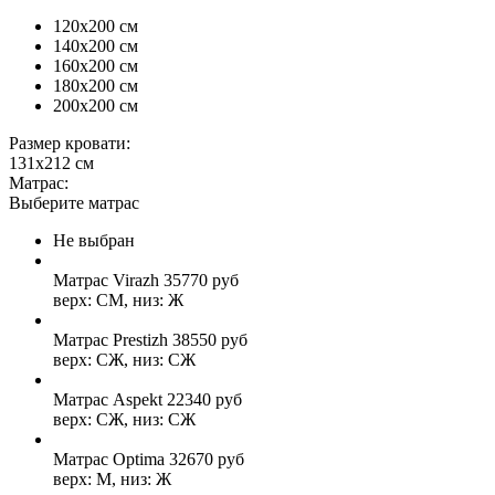
120x200 см
140x200 см
160x200 см
180x200 см
200x200 см
Размер кровати:
131x212 см
Матрас:
Выберите матрас
Не выбран
Матрас Virazh
35770
руб
верх: СМ, низ: Ж
Матрас Prestizh
38550
руб
верх: СЖ, низ: СЖ
Матрас Aspekt
22340
руб
верх: СЖ, низ: СЖ
Матрас Optima
32670
руб
верх: М, низ: Ж