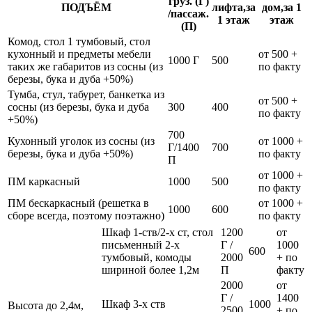
груз. (Г)
ПОДЪЁМ
лифта,за
дом,за 1
/пассаж.
1 этаж
этаж
(П)
Комод, стол 1 тумбовый, стол
кухонный и предметы мебели
от 500 +
1000 Г
500
таких же габаритов из сосны (из
по факту
березы, бука и дуба +50%)
Тумба, стул, табурет, банкетка из
от 500 +
сосны (из березы, бука и дуба
300
400
по факту
+50%)
700
Кухонный уголок из сосны (из
от 1000 +
Г/1400
700
березы, бука и дуба +50%)
по факту
П
от 1000 +
ПМ каркасный
1000
500
по факту
ПМ бескаркасный (решетка в
от 1000 +
1000
600
сборе всегда, поэтому поэтажно)
по факту
Шкаф 1-ств/2-х ст, стол
1200
от
письменный 2-х
Г /
1000
600
тумбовый, комоды
2000
+ по
шириной более 1,2м
П
факту
2000
от
Г /
1400
Шкаф 3-х ств
1000
Высота до 2,4м,
2500
+ по