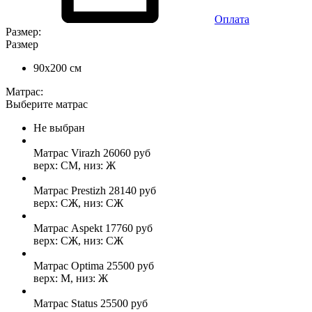
Оплата
Размер:
Размер
90x200 см
Матрас:
Выберите матрас
Не выбран
Матрас Virazh
26060
руб
верх: СМ, низ: Ж
Матрас Prestizh
28140
руб
верх: СЖ, низ: СЖ
Матрас Aspekt
17760
руб
верх: СЖ, низ: СЖ
Матрас Optima
25500
руб
верх: М, низ: Ж
Матрас Status
25500
руб