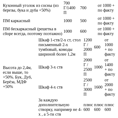
700
Кухонный уголок из сосны (из
от 1000 +
Г/1400
700
березы, бука и дуба +50%)
по факту
П
от 1000 +
ПМ каркасный
1000
500
по факту
ПМ бескаркасный (решетка в
от 1000 +
1000
600
сборе всегда, поэтому поэтажно)
по факту
Шкаф 1-ств/2-х ст, стол
1200
от
письменный 2-х
Г /
1000
600
тумбовый, комоды
2000
+ по
шириной более 1,2м
П
факту
2000
от
Г /
1400
Шкаф 3-х ств
1000
Высота до 2,4м,
2500
+ по
если выше, то
П
факту
+50%. Бук, Дуб,
2500
от
Берёза, МДФ
Г /
2000
+50%
Шкаф 4-х ств
1600
3000
+ по
П
факту
За каждую
дополнительную
плюс
плюс
плюс
створку, например не 4-
600
600
600
х , а 5-ти ств