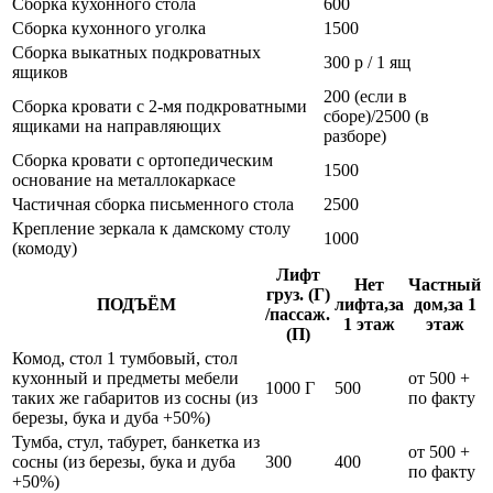
Сборка кухонного стола
600
Сборка кухонного уголка
1500
Сборка выкатных подкроватных
300 р / 1 ящ
ящиков
200 (если в
Сборка кровати с 2-мя подкроватными
сборе)/2500 (в
ящиками на направляющих
разборе)
Сборка кровати с ортопедическим
1500
основание на металлокаркасе
Частичная сборка письменного стола
2500
Крепление зеркала к дамскому столу
1000
(комоду)
Лифт
Нет
Частный
груз. (Г)
ПОДЪЁМ
лифта,за
дом,за 1
/пассаж.
1 этаж
этаж
(П)
Комод, стол 1 тумбовый, стол
кухонный и предметы мебели
от 500 +
1000 Г
500
таких же габаритов из сосны (из
по факту
березы, бука и дуба +50%)
Тумба, стул, табурет, банкетка из
от 500 +
сосны (из березы, бука и дуба
300
400
по факту
+50%)