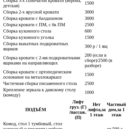
Сборка 3-х спинчатой кровати (верона,
1500
детская)
Сборка 2-х ярусной кровати
3000
Сборка кровати с балдахином
3000
Сборка кровати с ПМ, с бк ПМ
2500
Сборка кухонного стола
600
Сборка кухонного уголка
1500
Сборка выкатных подкроватных
300 р / 1 ящ
ящиков
200 (если в
Сборка кровати с 2-мя подкроватными
сборе)/2500 (в
ящиками на направляющих
разборе)
Сборка кровати с ортопедическим
1500
основание на металлокаркасе
Частичная сборка письменного стола
2500
Крепление зеркала к дамскому столу
1000
(комоду)
Лифт
Нет
Частный
груз. (Г)
ПОДЪЁМ
лифта,за
дом,за 1
/пассаж.
1 этаж
этаж
(П)
Комод, стол 1 тумбовый, стол
кухонный и предметы мебели
от 500 +