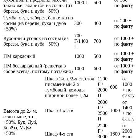
1000 Г
500
таких же габаритов из сосны (из
по факту
березы, бука и дуба +50%)
Тумба, стул, табурет, банкетка из
от 500 +
сосны (из березы, бука и дуба
300
400
по факту
+50%)
700
Кухонный уголок из сосны (из
от 1000 +
Г/1400
700
березы, бука и дуба +50%)
по факту
П
от 1000 +
ПМ каркасный
1000
500
по факту
ПМ бескаркасный (решетка в
от 1000 +
1000
600
сборе всегда, поэтому поэтажно)
по факту
Шкаф 1-ств/2-х ст, стол
1200
от
письменный 2-х
Г /
1000
600
тумбовый, комоды
2000
+ по
шириной более 1,2м
П
факту
2000
от
Г /
1400
Шкаф 3-х ств
1000
Высота до 2,4м,
2500
+ по
если выше, то
П
факту
+50%. Бук, Дуб,
2500
от
Берёза, МДФ
Г /
2000
+50%
Шкаф 4-х ств
1600
3000
+ по