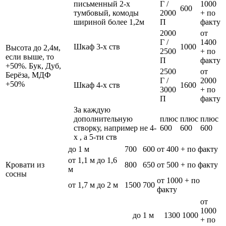
письменный 2-х
Г /
1000
600
тумбовый, комоды
2000
+ по
шириной более 1,2м
П
факту
2000
от
Г /
1400
Шкаф 3-х ств
1000
Высота до 2,4м,
2500
+ по
если выше, то
П
факту
+50%. Бук, Дуб,
2500
от
Берёза, МДФ
Г /
2000
+50%
Шкаф 4-х ств
1600
3000
+ по
П
факту
За каждую
дополнительную
плюс
плюс
плюс
створку, например не 4-
600
600
600
х , а 5-ти ств
до 1 м
700
600
от 400 + по факту
от 1,1 м до 1,6
Кровати из
800
650
от 500 + по факту
м
сосны
от 1000 + по
от 1,7 м до 2 м
1500
700
факту
от
1000
до 1 м
1300
1000
+ по