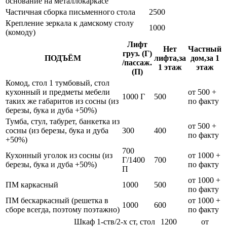
основание на металлокаркасе
Частичная сборка письменного стола
2500
Крепление зеркала к дамскому столу
1000
(комоду)
Лифт
Нет
Частный
груз. (Г)
ПОДЪЁМ
лифта,за
дом,за 1
/пассаж.
1 этаж
этаж
(П)
Комод, стол 1 тумбовый, стол
кухонный и предметы мебели
от 500 +
1000 Г
500
таких же габаритов из сосны (из
по факту
березы, бука и дуба +50%)
Тумба, стул, табурет, банкетка из
от 500 +
сосны (из березы, бука и дуба
300
400
по факту
+50%)
700
Кухонный уголок из сосны (из
от 1000 +
Г/1400
700
березы, бука и дуба +50%)
по факту
П
от 1000 +
ПМ каркасный
1000
500
по факту
ПМ бескаркасный (решетка в
от 1000 +
1000
600
сборе всегда, поэтому поэтажно)
по факту
Шкаф 1-ств/2-х ст, стол
1200
от