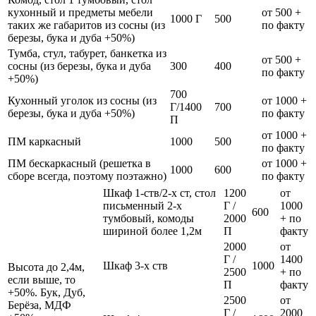
кухонный и предметы мебели
от 500 +
1000 Г
500
таких же габаритов из сосны (из
по факту
березы, бука и дуба +50%)
Тумба, стул, табурет, банкетка из
от 500 +
сосны (из березы, бука и дуба
300
400
по факту
+50%)
700
Кухонный уголок из сосны (из
от 1000 +
Г/1400
700
березы, бука и дуба +50%)
по факту
П
от 1000 +
ПМ каркасный
1000
500
по факту
ПМ бескаркасный (решетка в
от 1000 +
1000
600
сборе всегда, поэтому поэтажно)
по факту
Шкаф 1-ств/2-х ст, стол
1200
от
письменный 2-х
Г /
1000
600
тумбовый, комоды
2000
+ по
шириной более 1,2м
П
факту
2000
от
Г /
1400
Шкаф 3-х ств
1000
Высота до 2,4м,
2500
+ по
если выше, то
П
факту
+50%. Бук, Дуб,
2500
от
Берёза, МДФ
Г /
2000