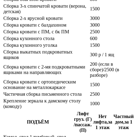
Сборка 3-х спинчатой кровати (верона,
1500
детская)
Сборка 2-х ярусной кровати
3000
Сборка кровати с балдахином
3000
Сборка кровати с ПМ, с бк ПМ
2500
Сборка кухонного стола
600
Сборка кухонного уголка
1500
Сборка выкатных подкроватных
300 р / 1 ящ
ящиков
200 (если в
Сборка кровати с 2-мя подкроватными
сборе)/2500 (в
ящиками на направляющих
разборе)
Сборка кровати с ортопедическим
1500
основание на металлокаркасе
Частичная сборка письменного стола
2500
Крепление зеркала к дамскому столу
1000
(комоду)
Лифт
Нет
Частный
груз. (Г)
ПОДЪЁМ
лифта,за
дом,за 1
/пассаж.
1 этаж
этаж
(П)
Комод, стол 1 тумбовый, стол