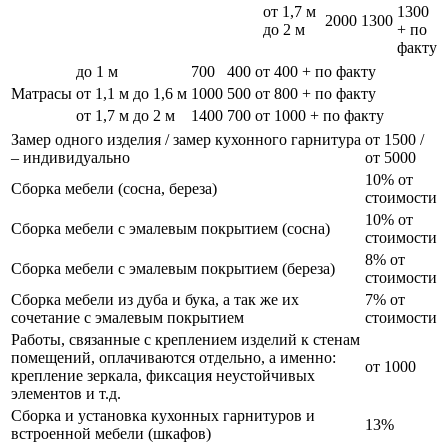
от 1,7 м
1300
2000
1300
до 2 м
+ по
факту
до 1 м
700
400
от 400 + по факту
Матрасы
от 1,1 м до 1,6 м
1000
500
от 800 + по факту
от 1,7 м до 2 м
1400
700
от 1000 + по факту
Замер одного изделия / замер кухонного гарнитура
от 1500 /
– индивидуально
от 5000
10% от
Сборка мебели (сосна, береза)
стоимости
10% от
Сборка мебели с эмалевым покрытием (сосна)
стоимости
8% от
Сборка мебели с эмалевым покрытием (береза)
стоимости
Сборка мебели из дуба и бука, а так же их
7% от
сочетание с эмалевым покрытием
стоимости
Работы, связанные с креплением изделий к стенам
помещений, оплачиваются отдельно, а именно:
от 1000
крепление зеркала, фиксация неустойчивых
элементов и т.д.
Сборка и установка кухонных гарнитуров и
13%
встроенной мебели (шкафов)