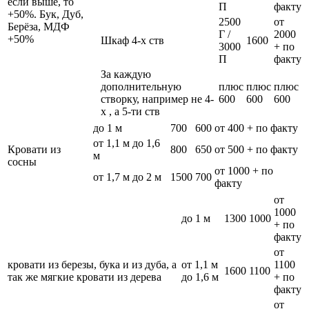
если выше, то
П
факту
+50%. Бук, Дуб,
2500
от
Берёза, МДФ
Г /
2000
+50%
Шкаф 4-х ств
1600
3000
+ по
П
факту
За каждую
дополнительную
плюс
плюс
плюс
створку, например не 4-
600
600
600
х , а 5-ти ств
до 1 м
700
600
от 400 + по факту
от 1,1 м до 1,6
Кровати из
800
650
от 500 + по факту
м
сосны
от 1000 + по
от 1,7 м до 2 м
1500
700
факту
от
1000
до 1 м
1300
1000
+ по
факту
от
кровати из березы, бука и из дуба, а
от 1,1 м
1100
1600
1100
так же мягкие кровати из дерева
до 1,6 м
+ по
факту
от