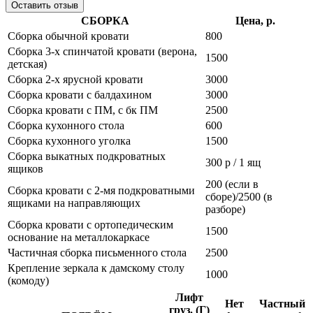
Оставить отзыв
СБОРКА
Цена, р.
Сборка обычной кровати
800
Сборка 3-х спинчатой кровати (верона,
1500
детская)
Сборка 2-х ярусной кровати
3000
Сборка кровати с балдахином
3000
Сборка кровати с ПМ, с бк ПМ
2500
Сборка кухонного стола
600
Сборка кухонного уголка
1500
Сборка выкатных подкроватных
300 р / 1 ящ
ящиков
200 (если в
Сборка кровати с 2-мя подкроватными
сборе)/2500 (в
ящиками на направляющих
разборе)
Сборка кровати с ортопедическим
1500
основание на металлокаркасе
Частичная сборка письменного стола
2500
Крепление зеркала к дамскому столу
1000
(комоду)
Лифт
Нет
Частный
груз. (Г)