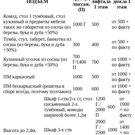
ПОДЪЁМ
лифта,за
дом,за 1
/пассаж.
1 этаж
этаж
(П)
Комод, стол 1 тумбовый, стол
кухонный и предметы мебели
от 500 +
1000 Г
500
таких же габаритов из сосны (из
по факту
березы, бука и дуба +50%)
Тумба, стул, табурет, банкетка из
от 500 +
сосны (из березы, бука и дуба
300
400
по факту
+50%)
700
Кухонный уголок из сосны (из
от 1000 +
Г/1400
700
березы, бука и дуба +50%)
по факту
П
от 1000 +
ПМ каркасный
1000
500
по факту
ПМ бескаркасный (решетка в
от 1000 +
1000
600
сборе всегда, поэтому поэтажно)
по факту
Шкаф 1-ств/2-х ст, стол
1200
от
письменный 2-х
Г /
1000
600
тумбовый, комоды
2000
+ по
шириной более 1,2м
П
факту
2000
от
Г /
1400
Шкаф 3-х ств
1000
Высота до 2,4м,
2500
+ по