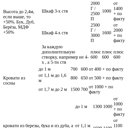
2000
от
Г /
1400
Шкаф 3-х ств
1000
Высота до 2,4м,
2500
+ по
если выше, то
П
факту
+50%. Бук, Дуб,
2500
от
Берёза, МДФ
Г /
2000
+50%
Шкаф 4-х ств
1600
3000
+ по
П
факту
За каждую
дополнительную
плюс
плюс
плюс
створку, например не 4-
600
600
600
х , а 5-ти ств
до 1 м
700
600
от 400 + по факту
от 1,1 м до 1,6
Кровати из
800
650
от 500 + по факту
м
сосны
от 1000 + по
от 1,7 м до 2 м
1500
700
факту
от
1000
до 1 м
1300
1000
+ по
факту
от
кровати из березы, бука и из дуба, а
от 1,1 м
1100