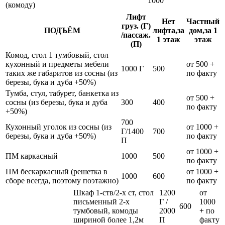
1000
(комоду)
Лифт
Нет
Частный
груз. (Г)
ПОДЪЁМ
лифта,за
дом,за 1
/пассаж.
1 этаж
этаж
(П)
Комод, стол 1 тумбовый, стол
кухонный и предметы мебели
от 500 +
1000 Г
500
таких же габаритов из сосны (из
по факту
березы, бука и дуба +50%)
Тумба, стул, табурет, банкетка из
от 500 +
сосны (из березы, бука и дуба
300
400
по факту
+50%)
700
Кухонный уголок из сосны (из
от 1000 +
Г/1400
700
березы, бука и дуба +50%)
по факту
П
от 1000 +
ПМ каркасный
1000
500
по факту
ПМ бескаркасный (решетка в
от 1000 +
1000
600
сборе всегда, поэтому поэтажно)
по факту
Шкаф 1-ств/2-х ст, стол
1200
от
письменный 2-х
Г /
1000
600
тумбовый, комоды
2000
+ по
шириной более 1,2м
П
факту