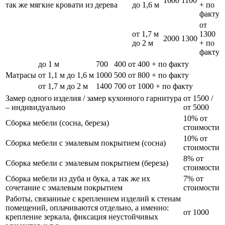
1600
1100
так же мягкие кровати из дерева
до 1,6 м
+ по
факту
от
от 1,7 м
1300
2000
1300
до 2 м
+ по
факту
до 1 м
700
400
от 400 + по факту
Матрасы
от 1,1 м до 1,6 м
1000
500
от 800 + по факту
от 1,7 м до 2 м
1400
700
от 1000 + по факту
Замер одного изделия / замер кухонного гарнитура
от 1500 /
– индивидуально
от 5000
10% от
Сборка мебели (сосна, береза)
стоимости
10% от
Сборка мебели с эмалевым покрытием (сосна)
стоимости
8% от
Сборка мебели с эмалевым покрытием (береза)
стоимости
Сборка мебели из дуба и бука, а так же их
7% от
сочетание с эмалевым покрытием
стоимости
Работы, связанные с креплением изделий к стенам
помещений, оплачиваются отдельно, а именно:
от 1000
крепление зеркала, фиксация неустойчивых