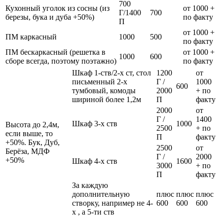
700
Кухонный уголок из сосны (из
от 1000 +
Г/1400
700
березы, бука и дуба +50%)
по факту
П
от 1000 +
ПМ каркасный
1000
500
по факту
ПМ бескаркасный (решетка в
от 1000 +
1000
600
сборе всегда, поэтому поэтажно)
по факту
Шкаф 1-ств/2-х ст, стол
1200
от
письменный 2-х
Г /
1000
600
тумбовый, комоды
2000
+ по
шириной более 1,2м
П
факту
2000
от
Г /
1400
Шкаф 3-х ств
1000
Высота до 2,4м,
2500
+ по
если выше, то
П
факту
+50%. Бук, Дуб,
2500
от
Берёза, МДФ
Г /
2000
+50%
Шкаф 4-х ств
1600
3000
+ по
П
факту
За каждую
дополнительную
плюс
плюс
плюс
створку, например не 4-
600
600
600
х , а 5-ти ств