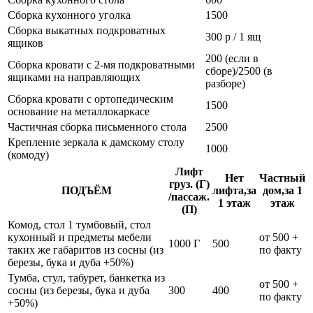
Сборка кухонного уголка
1500
Сборка выкатных подкроватных
300 р / 1 ящ
ящиков
200 (если в
Сборка кровати с 2-мя подкроватными
сборе)/2500 (в
ящиками на направляющих
разборе)
Сборка кровати с ортопедическим
1500
основание на металлокаркасе
Частичная сборка письменного стола
2500
Крепление зеркала к дамскому столу
1000
(комоду)
Лифт
Нет
Частный
груз. (Г)
ПОДЪЁМ
лифта,за
дом,за 1
/пассаж.
1 этаж
этаж
(П)
Комод, стол 1 тумбовый, стол
кухонный и предметы мебели
от 500 +
1000 Г
500
таких же габаритов из сосны (из
по факту
березы, бука и дуба +50%)
Тумба, стул, табурет, банкетка из
от 500 +
сосны (из березы, бука и дуба
300
400
по факту
+50%)