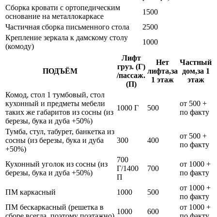
Сборка кровати с ортопедическим
1500
основание на металлокаркасе
Частичная сборка письменного стола
2500
Крепление зеркала к дамскому столу
1000
(комоду)
Лифт
Нет
Частный
груз. (Г)
ПОДЪЁМ
лифта,за
дом,за 1
/пассаж.
1 этаж
этаж
(П)
Комод, стол 1 тумбовый, стол
кухонный и предметы мебели
от 500 +
1000 Г
500
таких же габаритов из сосны (из
по факту
березы, бука и дуба +50%)
Тумба, стул, табурет, банкетка из
от 500 +
сосны (из березы, бука и дуба
300
400
по факту
+50%)
700
Кухонный уголок из сосны (из
от 1000 +
Г/1400
700
березы, бука и дуба +50%)
по факту
П
от 1000 +
ПМ каркасный
1000
500
по факту
ПМ бескаркасный (решетка в
от 1000 +
1000
600
сборе всегда, поэтому поэтажно)
по факту