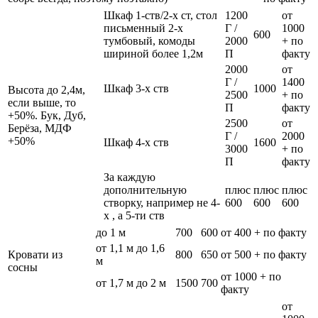
Шкаф 1-ств/2-х ст, стол
1200
от
письменный 2-х
Г /
1000
600
тумбовый, комоды
2000
+ по
шириной более 1,2м
П
факту
2000
от
Г /
1400
Шкаф 3-х ств
1000
Высота до 2,4м,
2500
+ по
если выше, то
П
факту
+50%. Бук, Дуб,
2500
от
Берёза, МДФ
Г /
2000
+50%
Шкаф 4-х ств
1600
3000
+ по
П
факту
За каждую
дополнительную
плюс
плюс
плюс
створку, например не 4-
600
600
600
х , а 5-ти ств
до 1 м
700
600
от 400 + по факту
от 1,1 м до 1,6
Кровати из
800
650
от 500 + по факту
м
сосны
от 1000 + по
от 1,7 м до 2 м
1500
700
факту
от