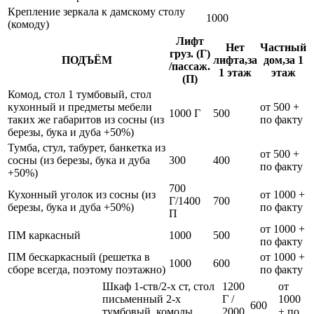
Крепление зеркала к дамскому столу
1000
(комоду)
Лифт
Нет
Частный
груз. (Г)
ПОДЪЁМ
лифта,за
дом,за 1
/пассаж.
1 этаж
этаж
(П)
Комод, стол 1 тумбовый, стол
кухонный и предметы мебели
от 500 +
1000 Г
500
таких же габаритов из сосны (из
по факту
березы, бука и дуба +50%)
Тумба, стул, табурет, банкетка из
от 500 +
сосны (из березы, бука и дуба
300
400
по факту
+50%)
700
Кухонный уголок из сосны (из
от 1000 +
Г/1400
700
березы, бука и дуба +50%)
по факту
П
от 1000 +
ПМ каркасный
1000
500
по факту
ПМ бескаркасный (решетка в
от 1000 +
1000
600
сборе всегда, поэтому поэтажно)
по факту
Шкаф 1-ств/2-х ст, стол
1200
от
письменный 2-х
Г /
1000
600
тумбовый, комоды
2000
+ по