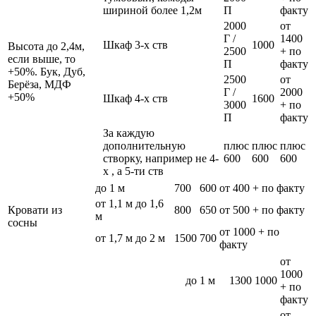
шириной более 1,2м
П
факту
2000
от
Г /
1400
Шкаф 3-х ств
1000
Высота до 2,4м,
2500
+ по
если выше, то
П
факту
+50%. Бук, Дуб,
2500
от
Берёза, МДФ
Г /
2000
+50%
Шкаф 4-х ств
1600
3000
+ по
П
факту
За каждую
дополнительную
плюс
плюс
плюс
створку, например не 4-
600
600
600
х , а 5-ти ств
до 1 м
700
600
от 400 + по факту
от 1,1 м до 1,6
Кровати из
800
650
от 500 + по факту
м
сосны
от 1000 + по
от 1,7 м до 2 м
1500
700
факту
от
1000
до 1 м
1300
1000
+ по
факту
от