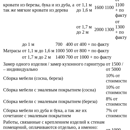
кровати из березы, бука и из дуба, а
от 1,1 м
1100
1600
1100
так же мягкие кровати из дерева
до 1,6 м
+ по
факту
от
от 1,7 м
1300
2000
1300
до 2 м
+ по
факту
до 1 м
700
400
от 400 + по факту
Матрасы
от 1,1 м до 1,6 м
1000
500
от 800 + по факту
от 1,7 м до 2 м
1400
700
от 1000 + по факту
Замер одного изделия / замер кухонного гарнитура
от 1500 /
– индивидуально
от 5000
10% от
Сборка мебели (сосна, береза)
стоимости
10% от
Сборка мебели с эмалевым покрытием (сосна)
стоимости
8% от
Сборка мебели с эмалевым покрытием (береза)
стоимости
Сборка мебели из дуба и бука, а так же их
7% от
сочетание с эмалевым покрытием
стоимости
Работы, связанные с креплением изделий к стенам
помещений, оплачиваются отдельно, а именно:
от 1000