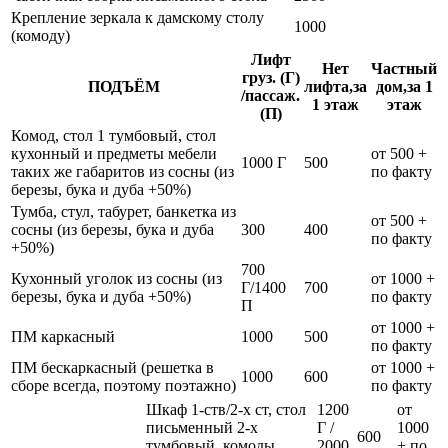
Крепление зеркала к дамскому столу
1000
(комоду)
Лифт
Нет
Частный
груз. (Г)
ПОДЪЁМ
лифта,за
дом,за 1
/пассаж.
1 этаж
этаж
(П)
Комод, стол 1 тумбовый, стол
кухонный и предметы мебели
от 500 +
1000 Г
500
таких же габаритов из сосны (из
по факту
березы, бука и дуба +50%)
Тумба, стул, табурет, банкетка из
от 500 +
сосны (из березы, бука и дуба
300
400
по факту
+50%)
700
Кухонный уголок из сосны (из
от 1000 +
Г/1400
700
березы, бука и дуба +50%)
по факту
П
от 1000 +
ПМ каркасный
1000
500
по факту
ПМ бескаркасный (решетка в
от 1000 +
1000
600
сборе всегда, поэтому поэтажно)
по факту
Шкаф 1-ств/2-х ст, стол
1200
от
письменный 2-х
Г /
1000
600
тумбовый, комоды
2000
+ по