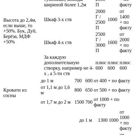
шириной более 1,2м
П
факту
2000
от
Г /
1400
Шкаф 3-х ств
1000
Высота до 2,4м,
2500
+ по
если выше, то
П
факту
+50%. Бук, Дуб,
2500
от
Берёза, МДФ
Г /
2000
+50%
Шкаф 4-х ств
1600
3000
+ по
П
факту
За каждую
дополнительную
плюс
плюс
плюс
створку, например не 4-
600
600
600
х , а 5-ти ств
до 1 м
700
600
от 400 + по факту
от 1,1 м до 1,6
Кровати из
800
650
от 500 + по факту
м
сосны
от 1000 + по
от 1,7 м до 2 м
1500
700
факту
от
1000
до 1 м
1300
1000
+ по
факту
от