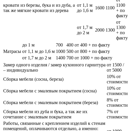
кровати из березы, бука и из дуба, а
от 1,1 м
1100
1600
1100
так же мягкие кровати из дерева
до 1,6 м
+ по
факту
от
от 1,7 м
1300
2000
1300
до 2 м
+ по
факту
до 1 м
700
400
от 400 + по факту
Матрасы
от 1,1 м до 1,6 м
1000
500
от 800 + по факту
от 1,7 м до 2 м
1400
700
от 1000 + по факту
Замер одного изделия / замер кухонного гарнитура
от 1500 /
– индивидуально
от 5000
10% от
Сборка мебели (сосна, береза)
стоимости
10% от
Сборка мебели с эмалевым покрытием (сосна)
стоимости
8% от
Сборка мебели с эмалевым покрытием (береза)
стоимости
Сборка мебели из дуба и бука, а так же их
7% от
сочетание с эмалевым покрытием
стоимости
Работы, связанные с креплением изделий к стенам
помещений, оплачиваются отдельно, а именно: