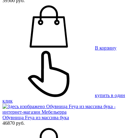
39500 руб.
В корзину
купить в один
клик
Обувница Feya из массива бука
46870 руб.