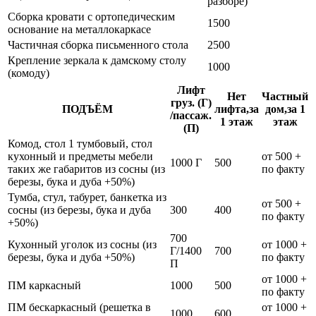
разборе)
Сборка кровати с ортопедическим
1500
основание на металлокаркасе
Частичная сборка письменного стола
2500
Крепление зеркала к дамскому столу
1000
(комоду)
Лифт
Нет
Частный
груз. (Г)
ПОДЪЁМ
лифта,за
дом,за 1
/пассаж.
1 этаж
этаж
(П)
Комод, стол 1 тумбовый, стол
кухонный и предметы мебели
от 500 +
1000 Г
500
таких же габаритов из сосны (из
по факту
березы, бука и дуба +50%)
Тумба, стул, табурет, банкетка из
от 500 +
сосны (из березы, бука и дуба
300
400
по факту
+50%)
700
Кухонный уголок из сосны (из
от 1000 +
Г/1400
700
березы, бука и дуба +50%)
по факту
П
от 1000 +
ПМ каркасный
1000
500
по факту
ПМ бескаркасный (решетка в
от 1000 +
1000
600