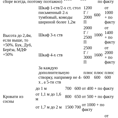
сборе всегда, поэтому поэтажно)
по факту
Шкаф 1-ств/2-х ст, стол
1200
от
письменный 2-х
Г /
1000
600
тумбовый, комоды
2000
+ по
шириной более 1,2м
П
факту
2000
от
Г /
1400
Шкаф 3-х ств
1000
Высота до 2,4м,
2500
+ по
если выше, то
П
факту
+50%. Бук, Дуб,
2500
от
Берёза, МДФ
Г /
2000
+50%
Шкаф 4-х ств
1600
3000
+ по
П
факту
За каждую
дополнительную
плюс
плюс
плюс
створку, например не 4-
600
600
600
х , а 5-ти ств
до 1 м
700
600
от 400 + по факту
от 1,1 м до 1,6
Кровати из
800
650
от 500 + по факту
м
сосны
от 1000 + по
от 1,7 м до 2 м
1500
700
факту
от