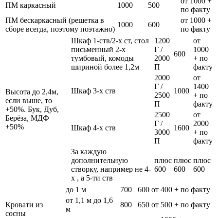
от 1000 +
ПМ каркасный
1000
500
по факту
ПМ бескаркасный (решетка в
от 1000 +
1000
600
сборе всегда, поэтому поэтажно)
по факту
Шкаф 1-ств/2-х ст, стол
1200
от
письменный 2-х
Г /
1000
600
тумбовый, комоды
2000
+ по
шириной более 1,2м
П
факту
2000
от
Г /
1400
Шкаф 3-х ств
1000
Высота до 2,4м,
2500
+ по
если выше, то
П
факту
+50%. Бук, Дуб,
2500
от
Берёза, МДФ
Г /
2000
+50%
Шкаф 4-х ств
1600
3000
+ по
П
факту
За каждую
дополнительную
плюс
плюс
плюс
створку, например не 4-
600
600
600
х , а 5-ти ств
до 1 м
700
600
от 400 + по факту
от 1,1 м до 1,6
Кровати из
800
650
от 500 + по факту
м
сосны