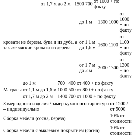
от 1000 + по
от 1,7 м до 2 м
1500
700
факту
от
1000
до 1 м
1300
1000
+ по
факту
от
кровати из березы, бука и из дуба, а
от 1,1 м
1100
1600
1100
так же мягкие кровати из дерева
до 1,6 м
+ по
факту
от
от 1,7 м
1300
2000
1300
до 2 м
+ по
факту
до 1 м
700
400
от 400 + по факту
Матрасы
от 1,1 м до 1,6 м
1000
500
от 800 + по факту
от 1,7 м до 2 м
1400
700
от 1000 + по факту
Замер одного изделия / замер кухонного гарнитура
от 1500 /
– индивидуально
от 5000
10% от
Сборка мебели (сосна, береза)
стоимости
10% от
Сборка мебели с эмалевым покрытием (сосна)
стоимости