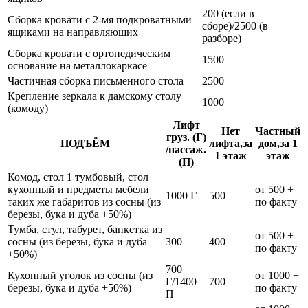
200 (если в
Сборка кровати с 2-мя подкроватными
сборе)/2500 (в
ящиками на направляющих
разборе)
Сборка кровати с ортопедическим
1500
основание на металлокаркасе
Частичная сборка письменного стола
2500
Крепление зеркала к дамскому столу
1000
(комоду)
Лифт
Нет
Частный
груз. (Г)
ПОДЪЁМ
лифта,за
дом,за 1
/пассаж.
1 этаж
этаж
(П)
Комод, стол 1 тумбовый, стол
кухонный и предметы мебели
от 500 +
1000 Г
500
таких же габаритов из сосны (из
по факту
березы, бука и дуба +50%)
Тумба, стул, табурет, банкетка из
от 500 +
сосны (из березы, бука и дуба
300
400
по факту
+50%)
700
Кухонный уголок из сосны (из
от 1000 +
Г/1400
700
березы, бука и дуба +50%)
по факту
П