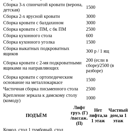
Сборка 3-х спинчатой кровати (верона,
1500
детская)
Сборка 2-х ярусной кровати
3000
Сборка кровати с балдахином
3000
Сборка кровати с ПМ, с бк ПМ
2500
Сборка кухонного стола
600
Сборка кухонного уголка
1500
Сборка выкатных подкроватных
300 р / 1 ящ
ящиков
200 (если в
Сборка кровати с 2-мя подкроватными
сборе)/2500 (в
ящиками на направляющих
разборе)
Сборка кровати с ортопедическим
1500
основание на металлокаркасе
Частичная сборка письменного стола
2500
Крепление зеркала к дамскому столу
1000
(комоду)
Лифт
Нет
Частный
груз. (Г)
ПОДЪЁМ
лифта,за
дом,за 1
/пассаж.
1 этаж
этаж
(П)
Комод, стол 1 тумбовый, стол