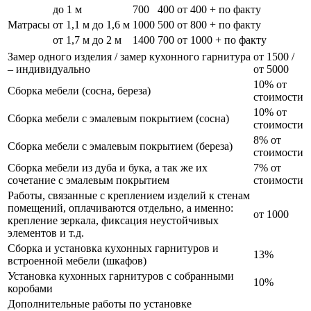
до 1 м
700
400
от 400 + по факту
Матрасы
от 1,1 м до 1,6 м
1000
500
от 800 + по факту
от 1,7 м до 2 м
1400
700
от 1000 + по факту
Замер одного изделия / замер кухонного гарнитура
от 1500 /
– индивидуально
от 5000
10% от
Сборка мебели (сосна, береза)
стоимости
10% от
Сборка мебели с эмалевым покрытием (сосна)
стоимости
8% от
Сборка мебели с эмалевым покрытием (береза)
стоимости
Сборка мебели из дуба и бука, а так же их
7% от
сочетание с эмалевым покрытием
стоимости
Работы, связанные с креплением изделий к стенам
помещений, оплачиваются отдельно, а именно:
от 1000
крепление зеркала, фиксация неустойчивых
элементов и т.д.
Сборка и установка кухонных гарнитуров и
13%
встроенной мебели (шкафов)
Установка кухонных гарнитуров с собранными
10%
коробами
Дополнительные работы по установке