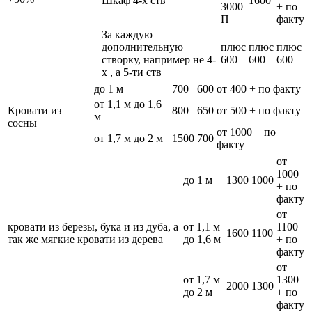
Шкаф 4-х ств
1600
3000
+ по
П
факту
За каждую
дополнительную
плюс
плюс
плюс
створку, например не 4-
600
600
600
х , а 5-ти ств
до 1 м
700
600
от 400 + по факту
от 1,1 м до 1,6
Кровати из
800
650
от 500 + по факту
м
сосны
от 1000 + по
от 1,7 м до 2 м
1500
700
факту
от
1000
до 1 м
1300
1000
+ по
факту
от
кровати из березы, бука и из дуба, а
от 1,1 м
1100
1600
1100
так же мягкие кровати из дерева
до 1,6 м
+ по
факту
от
от 1,7 м
1300
2000
1300
до 2 м
+ по
факту