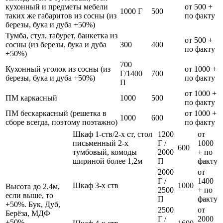
кухонный и предметы мебели
от 500 +
1000 Г
500
таких же габаритов из сосны (из
по факту
березы, бука и дуба +50%)
Тумба, стул, табурет, банкетка из
от 500 +
сосны (из березы, бука и дуба
300
400
по факту
+50%)
700
Кухонный уголок из сосны (из
от 1000 +
Г/1400
700
березы, бука и дуба +50%)
по факту
П
от 1000 +
ПМ каркасный
1000
500
по факту
ПМ бескаркасный (решетка в
от 1000 +
1000
600
сборе всегда, поэтому поэтажно)
по факту
Шкаф 1-ств/2-х ст, стол
1200
от
письменный 2-х
Г /
1000
600
тумбовый, комоды
2000
+ по
шириной более 1,2м
П
факту
2000
от
Г /
1400
Шкаф 3-х ств
1000
Высота до 2,4м,
2500
+ по
если выше, то
П
факту
+50%. Бук, Дуб,
2500
от
Берёза, МДФ
Г /
2000
+50%