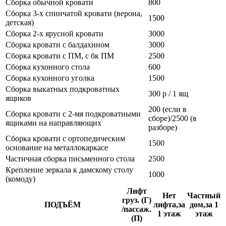
Сборка обычной кровати
800
Сборка 3-х спинчатой кровати (верона,
1500
детская)
Сборка 2-х ярусной кровати
3000
Сборка кровати с балдахином
3000
Сборка кровати с ПМ, с бк ПМ
2500
Сборка кухонного стола
600
Сборка кухонного уголка
1500
Сборка выкатных подкроватных
300 р / 1 ящ
ящиков
200 (если в
Сборка кровати с 2-мя подкроватными
сборе)/2500 (в
ящиками на направляющих
разборе)
Сборка кровати с ортопедическим
1500
основание на металлокаркасе
Частичная сборка письменного стола
2500
Крепление зеркала к дамскому столу
1000
(комоду)
Лифт
Нет
Частный
груз. (Г)
ПОДЪЁМ
лифта,за
дом,за 1
/пассаж.
1 этаж
этаж
(П)