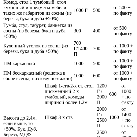
Комод, стол 1 тумбовый, стол
кухонный и предметы мебели
от 500 +
1000 Г
500
таких же габаритов из сосны (из
по факту
березы, бука и дуба +50%)
Тумба, стул, табурет, банкетка из
от 500 +
сосны (из березы, бука и дуба
300
400
по факту
+50%)
700
Кухонный уголок из сосны (из
от 1000 +
Г/1400
700
березы, бука и дуба +50%)
по факту
П
от 1000 +
ПМ каркасный
1000
500
по факту
ПМ бескаркасный (решетка в
от 1000 +
1000
600
сборе всегда, поэтому поэтажно)
по факту
Шкаф 1-ств/2-х ст, стол
1200
от
письменный 2-х
Г /
1000
600
тумбовый, комоды
2000
+ по
шириной более 1,2м
П
факту
2000
от
Г /
1400
Шкаф 3-х ств
1000
Высота до 2,4м,
2500
+ по
если выше, то
П
факту
+50%. Бук, Дуб,
2500
от
Берёза, МДФ