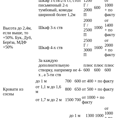
Шкаф 1-ств/2-х ст, стол
1200
от
письменный 2-х
Г /
1000
600
тумбовый, комоды
2000
+ по
шириной более 1,2м
П
факту
2000
от
Г /
1400
Шкаф 3-х ств
1000
Высота до 2,4м,
2500
+ по
если выше, то
П
факту
+50%. Бук, Дуб,
2500
от
Берёза, МДФ
Г /
2000
+50%
Шкаф 4-х ств
1600
3000
+ по
П
факту
За каждую
дополнительную
плюс
плюс
плюс
створку, например не 4-
600
600
600
х , а 5-ти ств
до 1 м
700
600
от 400 + по факту
от 1,1 м до 1,6
Кровати из
800
650
от 500 + по факту
м
сосны
от 1000 + по
от 1,7 м до 2 м
1500
700
факту
от
1000
до 1 м
1300
1000
+ по