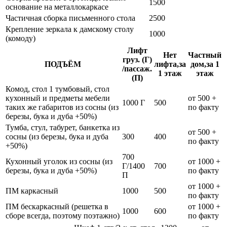
1500
основание на металлокаркасе
Частичная сборка письменного стола
2500
Крепление зеркала к дамскому столу
1000
(комоду)
Лифт
Нет
Частный
груз. (Г)
ПОДЪЁМ
лифта,за
дом,за 1
/пассаж.
1 этаж
этаж
(П)
Комод, стол 1 тумбовый, стол
кухонный и предметы мебели
от 500 +
1000 Г
500
таких же габаритов из сосны (из
по факту
березы, бука и дуба +50%)
Тумба, стул, табурет, банкетка из
от 500 +
сосны (из березы, бука и дуба
300
400
по факту
+50%)
700
Кухонный уголок из сосны (из
от 1000 +
Г/1400
700
березы, бука и дуба +50%)
по факту
П
от 1000 +
ПМ каркасный
1000
500
по факту
ПМ бескаркасный (решетка в
от 1000 +
1000
600
сборе всегда, поэтому поэтажно)
по факту