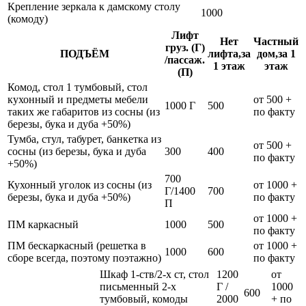
Крепление зеркала к дамскому столу
1000
(комоду)
Лифт
Нет
Частный
груз. (Г)
ПОДЪЁМ
лифта,за
дом,за 1
/пассаж.
1 этаж
этаж
(П)
Комод, стол 1 тумбовый, стол
кухонный и предметы мебели
от 500 +
1000 Г
500
таких же габаритов из сосны (из
по факту
березы, бука и дуба +50%)
Тумба, стул, табурет, банкетка из
от 500 +
сосны (из березы, бука и дуба
300
400
по факту
+50%)
700
Кухонный уголок из сосны (из
от 1000 +
Г/1400
700
березы, бука и дуба +50%)
по факту
П
от 1000 +
ПМ каркасный
1000
500
по факту
ПМ бескаркасный (решетка в
от 1000 +
1000
600
сборе всегда, поэтому поэтажно)
по факту
Шкаф 1-ств/2-х ст, стол
1200
от
письменный 2-х
Г /
1000
600
тумбовый, комоды
2000
+ по