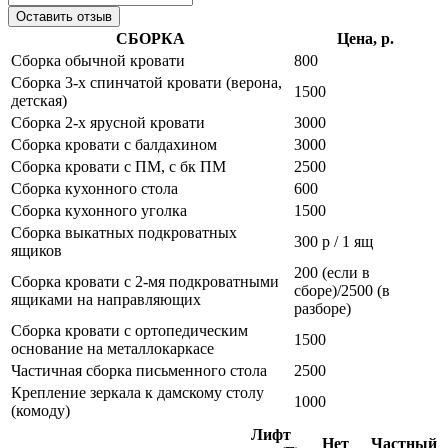
Оставить отзыв
СБОРКА
Цена, р.
Сборка обычной кровати
800
Сборка 3-х спинчатой кровати (верона,
1500
детская)
Сборка 2-х ярусной кровати
3000
Сборка кровати с балдахином
3000
Сборка кровати с ПМ, с бк ПМ
2500
Сборка кухонного стола
600
Сборка кухонного уголка
1500
Сборка выкатных подкроватных
300 р / 1 ящ
ящиков
200 (если в
Сборка кровати с 2-мя подкроватными
сборе)/2500 (в
ящиками на направляющих
разборе)
Сборка кровати с ортопедическим
1500
основание на металлокаркасе
Частичная сборка письменного стола
2500
Крепление зеркала к дамскому столу
1000
(комоду)
Лифт
Нет
Частный