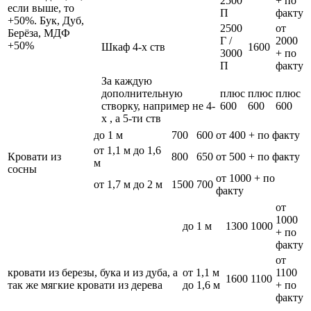
2500
+ по
если выше, то
П
факту
+50%. Бук, Дуб,
2500
от
Берёза, МДФ
Г /
2000
+50%
Шкаф 4-х ств
1600
3000
+ по
П
факту
За каждую
дополнительную
плюс
плюс
плюс
створку, например не 4-
600
600
600
х , а 5-ти ств
до 1 м
700
600
от 400 + по факту
от 1,1 м до 1,6
Кровати из
800
650
от 500 + по факту
м
сосны
от 1000 + по
от 1,7 м до 2 м
1500
700
факту
от
1000
до 1 м
1300
1000
+ по
факту
от
кровати из березы, бука и из дуба, а
от 1,1 м
1100
1600
1100
так же мягкие кровати из дерева
до 1,6 м
+ по
факту