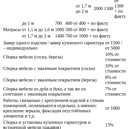
от
от 1,7 м
1300
2000
1300
до 2 м
+ по
факту
до 1 м
700
400
от 400 + по факту
Матрасы
от 1,1 м до 1,6 м
1000
500
от 800 + по факту
от 1,7 м до 2 м
1400
700
от 1000 + по факту
Замер одного изделия / замер кухонного гарнитура
от 1500 /
– индивидуально
от 5000
10% от
Сборка мебели (сосна, береза)
стоимости
10% от
Сборка мебели с эмалевым покрытием (сосна)
стоимости
8% от
Сборка мебели с эмалевым покрытием (береза)
стоимости
Сборка мебели из дуба и бука, а так же их
7% от
сочетание с эмалевым покрытием
стоимости
Работы, связанные с креплением изделий к стенам
помещений, оплачиваются отдельно, а именно:
от 1000
крепление зеркала, фиксация неустойчивых
элементов и т.д.
Сборка и установка кухонных гарнитуров и
13%
встроенной мебели (шкафов)