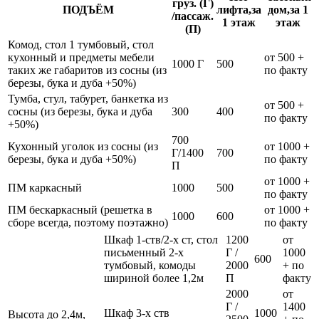
груз. (Г)
ПОДЪЁМ
лифта,за
дом,за 1
/пассаж.
1 этаж
этаж
(П)
Комод, стол 1 тумбовый, стол
кухонный и предметы мебели
от 500 +
1000 Г
500
таких же габаритов из сосны (из
по факту
березы, бука и дуба +50%)
Тумба, стул, табурет, банкетка из
от 500 +
сосны (из березы, бука и дуба
300
400
по факту
+50%)
700
Кухонный уголок из сосны (из
от 1000 +
Г/1400
700
березы, бука и дуба +50%)
по факту
П
от 1000 +
ПМ каркасный
1000
500
по факту
ПМ бескаркасный (решетка в
от 1000 +
1000
600
сборе всегда, поэтому поэтажно)
по факту
Шкаф 1-ств/2-х ст, стол
1200
от
письменный 2-х
Г /
1000
600
тумбовый, комоды
2000
+ по
шириной более 1,2м
П
факту
2000
от
Г /
1400
Шкаф 3-х ств
1000
Высота до 2,4м,