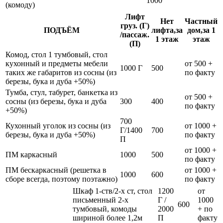
1000
(комоду)
Лифт
Нет
Частный
груз. (Г)
ПОДЪЁМ
лифта,за
дом,за 1
/пассаж.
1 этаж
этаж
(П)
Комод, стол 1 тумбовый, стол
кухонный и предметы мебели
от 500 +
1000 Г
500
таких же габаритов из сосны (из
по факту
березы, бука и дуба +50%)
Тумба, стул, табурет, банкетка из
от 500 +
сосны (из березы, бука и дуба
300
400
по факту
+50%)
700
Кухонный уголок из сосны (из
от 1000 +
Г/1400
700
березы, бука и дуба +50%)
по факту
П
от 1000 +
ПМ каркасный
1000
500
по факту
ПМ бескаркасный (решетка в
от 1000 +
1000
600
сборе всегда, поэтому поэтажно)
по факту
Шкаф 1-ств/2-х ст, стол
1200
от
письменный 2-х
Г /
1000
600
тумбовый, комоды
2000
+ по
шириной более 1,2м
П
факту