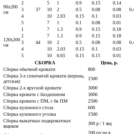
2
5
1
0.9
0.15
0.14
90x200
3
37
10
2
0.5
0.08
0.08
0.
см
4
10
2.03
0.15
0.1
0.03
5
7
1
0.1
0.08
0.01
1
7
1.3
0.9
0.15
0.18
2
7
1.3
0.9
0.15
0.18
120x200
3
44
10
2
0.5
0.08
0.08
0.
см
4
10
2.03
0.15
0.1
0.03
5
10
0.65
0.15
0.15
0.01
СБОРКА
Цена, р.
Сборка обычной кровати
800
Сборка 3-х спинчатой кровати (верона,
1500
детская)
Сборка 2-х ярусной кровати
3000
Сборка кровати с балдахином
3000
Сборка кровати с ПМ, с бк ПМ
2500
Сборка кухонного стола
600
Сборка кухонного уголка
1500
Сборка выкатных подкроватных
300 р / 1 ящ
ящиков
200 (если в