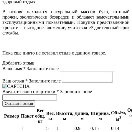
здоровый отдых.
В основе находится натуральный массив бука, который
прочен, экологически безвреден и обладает замечательными
эксплуатационными показателями. Покупка представленной
кровати – выгодное вложение, учитывая её длительный срок
службы.
Пока еще никто не оставил отзыв о данном товаре.
Добавить отзыв
Ваше имя *
Заполните поле
Ваш отзыв *
Заполните поле
Введите слово с картинки *
Заполните поле
Оставить отзыв
О
Вес
Объём,
Вес,
Высота,
Длина,
Ширина,
о
Размер
Пакет
общ,
3
кг
м
м
м
м
кг
1
5
1
0.9
0.15
0.14