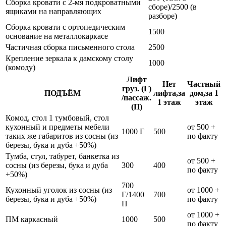
Сборка кровати с 2-мя подкроватными
сборе)/2500 (в
ящиками на направляющих
разборе)
Сборка кровати с ортопедическим
1500
основание на металлокаркасе
Частичная сборка письменного стола
2500
Крепление зеркала к дамскому столу
1000
(комоду)
Лифт
Нет
Частный
груз. (Г)
ПОДЪЁМ
лифта,за
дом,за 1
/пассаж.
1 этаж
этаж
(П)
Комод, стол 1 тумбовый, стол
кухонный и предметы мебели
от 500 +
1000 Г
500
таких же габаритов из сосны (из
по факту
березы, бука и дуба +50%)
Тумба, стул, табурет, банкетка из
от 500 +
сосны (из березы, бука и дуба
300
400
по факту
+50%)
700
Кухонный уголок из сосны (из
от 1000 +
Г/1400
700
березы, бука и дуба +50%)
по факту
П
от 1000 +
ПМ каркасный
1000
500
по факту