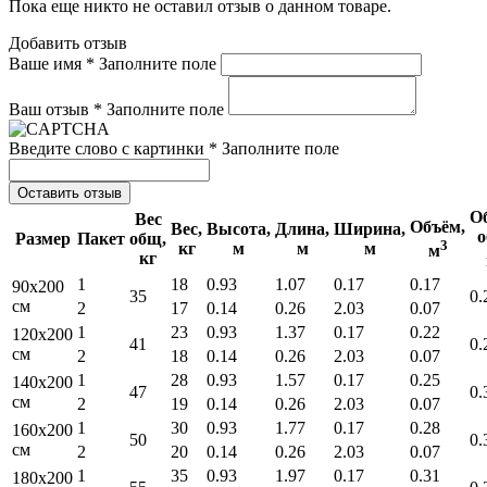
Пока еще никто не оставил отзыв о данном товаре.
Добавить отзыв
Ваше имя *
Заполните поле
Ваш отзыв *
Заполните поле
Введите слово с картинки *
Заполните поле
Оставить отзыв
О
Вес
Объём,
Вес,
Высота,
Длина,
Ширина,
о
Размер
Пакет
общ,
3
кг
м
м
м
м
кг
1
18
0.93
1.07
0.17
0.17
90x200
35
0.
см
2
17
0.14
0.26
2.03
0.07
1
23
0.93
1.37
0.17
0.22
120x200
41
0.
см
2
18
0.14
0.26
2.03
0.07
1
28
0.93
1.57
0.17
0.25
140x200
47
0.
см
2
19
0.14
0.26
2.03
0.07
1
30
0.93
1.77
0.17
0.28
160x200
50
0.
см
2
20
0.14
0.26
2.03
0.07
1
35
0.93
1.97
0.17
0.31
180x200