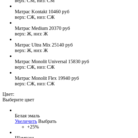
верх: СМ, низ: СМ
Матрас Kontakt
10460
руб
верх: СЖ, низ: СЖ
Матрас Medium
20370
руб
верх: Ж, низ: Ж
Матрас Ultra Mix
25140
руб
верх: Ж, низ: Ж
Матрас Monolit Universal
15830
руб
верх: СЖ, низ: СЖ
Матрас Monolit Flex
19940
руб
верх: СЖ, низ: СЖ
Цвет:
Выберите цвет
Белая эмаль
Увеличить
Выбрать
+25%
Шампань