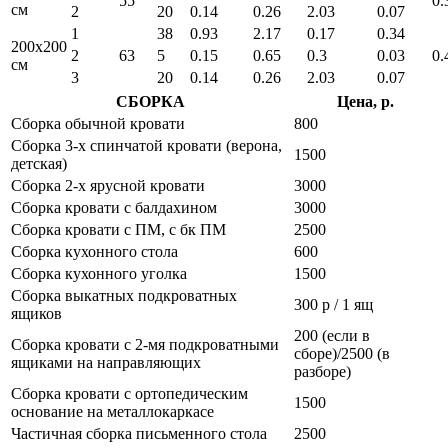
55
0.
см
2
20
0.14
0.26
2.03
0.07
1
38
0.93
2.17
0.17
0.34
200x200
2
63
5
0.15
0.65
0.3
0.03
0.
см
3
20
0.14
0.26
2.03
0.07
СБОРКА
Цена, р.
Сборка обычной кровати
800
Сборка 3-х спинчатой кровати (верона,
1500
детская)
Сборка 2-х ярусной кровати
3000
Сборка кровати с балдахином
3000
Сборка кровати с ПМ, с бк ПМ
2500
Сборка кухонного стола
600
Сборка кухонного уголка
1500
Сборка выкатных подкроватных
300 р / 1 ящ
ящиков
200 (если в
Сборка кровати с 2-мя подкроватными
сборе)/2500 (в
ящиками на направляющих
разборе)
Сборка кровати с ортопедическим
1500
основание на металлокаркасе
Частичная сборка письменного стола
2500