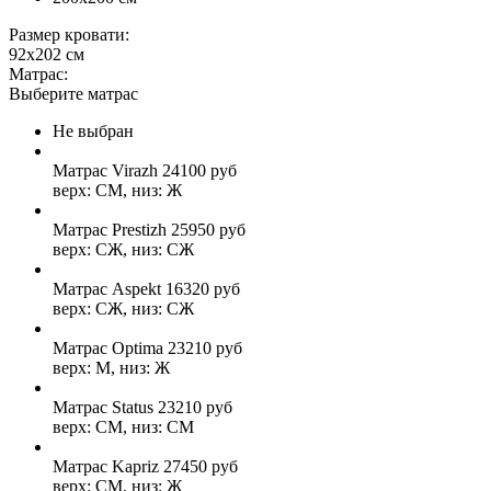
Размер кровати:
92x202 см
Матрас:
Выберите матрас
Не выбран
Матрас Virazh
24100
руб
верх: СМ, низ: Ж
Матрас Prestizh
25950
руб
верх: СЖ, низ: СЖ
Матрас Aspekt
16320
руб
верх: СЖ, низ: СЖ
Матрас Optima
23210
руб
верх: М, низ: Ж
Матрас Status
23210
руб
верх: СМ, низ: СМ
Матрас Kapriz
27450
руб
верх: СМ, низ: Ж